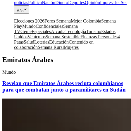
noticias
Política
Nación
Dinero
Deportes
Opinión
Impresa
Jet Set
Más
Elecciones 2026
Foros Semana
Mejor Colombia
Semana
Play
Mundo
Confidenciales
Semana
TV
Gente
Especiales
Arcadia
Tecnología
Turismo
Estados
Unidos
Vehículos
Semana Sostenible
Finanzas Personales
4
Patas
Salud
Loterías
Educación
Contenido en
colaboración
Semana Rural
Mujeres
Emiratos Árabes
Mundo
Revelan que Emiratos Árabes recluta colombianos
para que combatan junto a paramilitares en Sudán