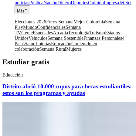
noticias
Política
Nación
Dinero
Deportes
Opinión
Impresa
Jet Set
Más
Elecciones 2026
Foros Semana
Mejor Colombia
Semana
Play
Mundo
Confidenciales
Semana
TV
Gente
Especiales
Arcadia
Tecnología
Turismo
Estados
Unidos
Vehículos
Semana Sostenible
Finanzas Personales
4
Patas
Salud
Loterías
Educación
Contenido en
colaboración
Semana Rural
Mujeres
Estudiar gratis
Educación
Distrito abrió 10.000 cupos para becas estudiantiles:
estos son los programas y ayudas