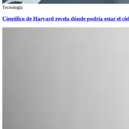
Tecnología
Científico de Harvard revela dónde podría estar el ciel