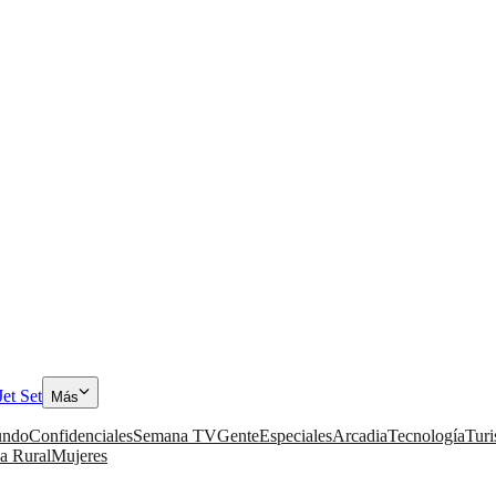
Jet Set
Más
ndo
Confidenciales
Semana TV
Gente
Especiales
Arcadia
Tecnología
Tur
a Rural
Mujeres