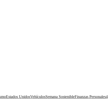
ismo
Estados Unidos
Vehículos
Semana Sostenible
Finanzas Personales
4