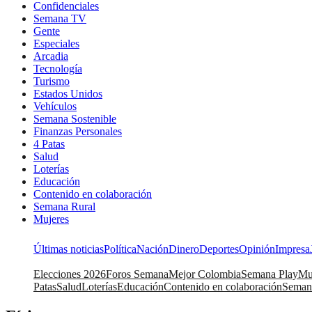
Confidenciales
Semana TV
Gente
Especiales
Arcadia
Tecnología
Turismo
Estados Unidos
Vehículos
Semana Sostenible
Finanzas Personales
4 Patas
Salud
Loterías
Educación
Contenido en colaboración
Semana Rural
Mujeres
Últimas noticias
Política
Nación
Dinero
Deportes
Opinión
Impresa
Elecciones 2026
Foros Semana
Mejor Colombia
Semana Play
Mu
Patas
Salud
Loterías
Educación
Contenido en colaboración
Seman