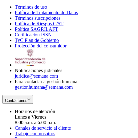
Términos de uso
Opens
Política de Tratamiento de Datos
in
Opens
Términos suscripciones
new
Opens
in
Política de Riesgos C/ST
window
in
Opens
new
Política SAGRILAFT
Opens
new
in
window
Certificación ISSN
Opens
in
window
new
TyC Plan de Gobierno
in
new
Opens
window
Protección del consumidor
new
window
in
Opens
window
new
in
window
new
window
Notificaciones judiciales
juridica@semana.com
Para contactar a gestión humana
gestionhumana@semana.com
Contáctenos
Horarios de atención
Lunes a Viernes
8:00 a.m. a 6:00 p.m.
Canales de servicio al cliente
Trabaje con nosotros