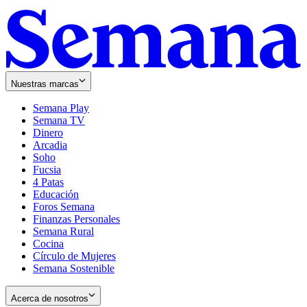
Nuestras marcas
Semana Play
Semana TV
Dinero
Arcadia
Soho
Opens
Fucsia
in
Opens
4 Patas
new
in
Educación
window
new
Foros Semana
window
Finanzas Personales
Semana Rural
Cocina
Círculo de Mujeres
Semana Sostenible
Acerca de nosotros