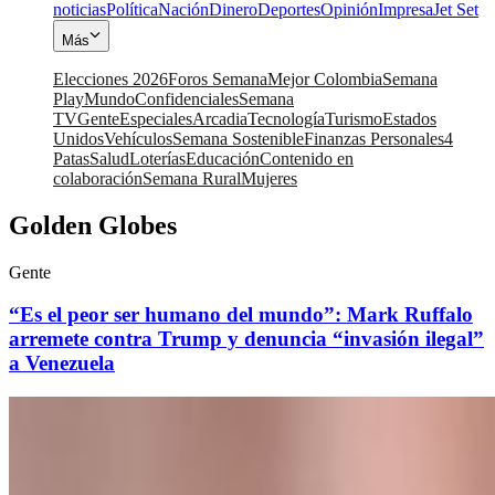
noticias
Política
Nación
Dinero
Deportes
Opinión
Impresa
Jet Set
Más
Elecciones 2026
Foros Semana
Mejor Colombia
Semana
Play
Mundo
Confidenciales
Semana
TV
Gente
Especiales
Arcadia
Tecnología
Turismo
Estados
Unidos
Vehículos
Semana Sostenible
Finanzas Personales
4
Patas
Salud
Loterías
Educación
Contenido en
colaboración
Semana Rural
Mujeres
Golden Globes
Gente
“Es el peor ser humano del mundo”: Mark Ruffalo
arremete contra Trump y denuncia “invasión ilegal”
a Venezuela