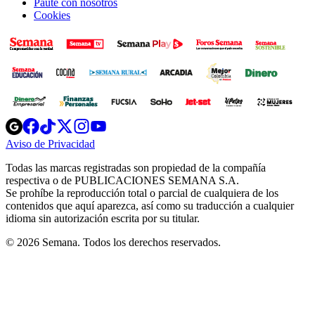
Paute con nosotros
Cookies
Opens
Opens
Opens
Opens
Opens
in
in
in
in
in
Aviso de Privacidad
Opens
new
new
new
new
new
in
window
window
window
window
window
Todas las marcas registradas son propiedad de la compañía
new
respectiva o de PUBLICACIONES SEMANA S.A.
window
Se prohíbe la reproducción total o parcial de cualquiera de los
contenidos que aquí aparezca, así como su traducción a cualquier
idioma sin autorización escrita por su titular.
© 2026 Semana. Todos los derechos reservados.