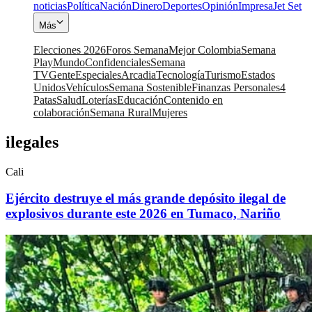
noticias
Política
Nación
Dinero
Deportes
Opinión
Impresa
Jet Set
Más
Elecciones 2026
Foros Semana
Mejor Colombia
Semana
Play
Mundo
Confidenciales
Semana
TV
Gente
Especiales
Arcadia
Tecnología
Turismo
Estados
Unidos
Vehículos
Semana Sostenible
Finanzas Personales
4
Patas
Salud
Loterías
Educación
Contenido en
colaboración
Semana Rural
Mujeres
ilegales
Cali
Ejército destruye el más grande depósito ilegal de
explosivos durante este 2026 en Tumaco, Nariño