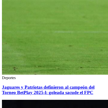
Deportes
Jaguares y Patriotas definieron al campeón del
Torneo BetPlay 2025-l: goleada sacude el FPC