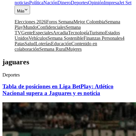
noticias
Política
Nación
Dinero
Deportes
Opinión
Impresa
Jet Set
Más
Elecciones 2026
Foros Semana
Mejor Colombia
Semana
Play
Mundo
Confidenciales
Semana
TV
Gente
Especiales
Arcadia
Tecnología
Turismo
Estados
Unidos
Vehículos
Semana Sostenible
Finanzas Personales
4
Patas
Salud
Loterías
Educación
Contenido en
colaboración
Semana Rural
Mujeres
jaguares
Deportes
Tabla de posiciones en Liga BetPlay: Atlético
Nacional supera a Jaguares y es noticia