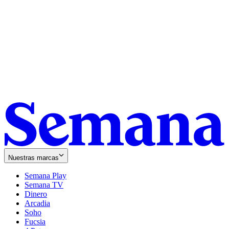
Nuestras marcas
Semana Play
Semana TV
Dinero
Arcadia
Soho
Opens
Fucsia
in
Opens