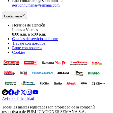
Para contactar a gestión humana
gestionhumana@semana.com
Contáctenos
Horarios de atención
Lunes a Viernes
8:00 a.m. a 6:00 p.m.
Canales de servicio al cliente
Trabaje con nosotros
Paute con nosotros
Cookies
Opens
Opens
Opens
Opens
Opens
in
in
in
in
in
Aviso de Privacidad
Opens
new
new
new
new
new
in
window
window
window
window
window
Todas las marcas registradas son propiedad de la compañía
new
respectiva o de PUBLICACIONES SEMANA S.A.
window