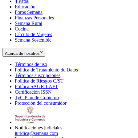
4 Patas
new
in
Educación
window
new
Foros Semana
window
Finanzas Personales
Semana Rural
Cocina
Círculo de Mujeres
Semana Sostenible
Acerca de nosotros
Términos de uso
Opens
Política de Tratamiento de Datos
in
Opens
Términos suscripciones
new
Opens
in
Política de Riesgos C/ST
window
in
Opens
new
Política SAGRILAFT
Opens
new
in
window
Certificación ISSN
Opens
in
window
new
TyC Plan de Gobierno
in
new
Opens
window
Protección del consumidor
new
window
in
Opens
window
new
in
window
new
window
Notificaciones judiciales
juridica@semana.com