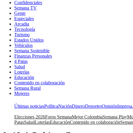
Confidenciales
Semana TV
Gente
Especiales
Arcadia
Tecnología
Turismo
Estados Unidos
Vehículos
Semana Sostenible
Finanzas Personales
4 Patas
Salud
Loterías
Educación
Contenido en colaboración
Semana Rural
Mujeres
Últimas noticias
Política
Nación
Dinero
Deportes
Opinión
Impresa
Elecciones 2026
Foros Semana
Mejor Colombia
Semana Play
Mu
Patas
Salud
Loterías
Educación
Contenido en colaboración
Seman