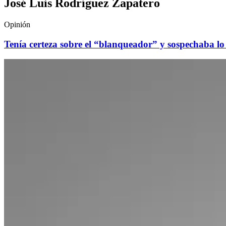
José Luis Rodríguez Zapatero
Opinión
Tenía certeza sobre el “blanqueador” y sospechaba l