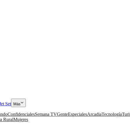
Jet Set
Más
ndo
Confidenciales
Semana TV
Gente
Especiales
Arcadia
Tecnología
Tur
a Rural
Mujeres