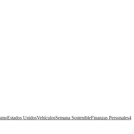
ismo
Estados Unidos
Vehículos
Semana Sostenible
Finanzas Personales
4