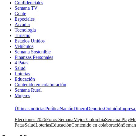
Confidenciales
Semana TV
Gente
Especiales
Arcadia
Tecnología
Turismo
Estados Unidos
Vehículos
Semana Sostenible
Finanzas Personales
4 Patas
Salud
Loterías
Educación
Contenido en colaboración
Semana Rural
Mujeres
Últimas noticias
Política
Nación
Dinero
Deportes
Opinión
Impresa
Elecciones 2026
Foros Semana
Mejor Colombia
Semana Play
Mu
Patas
Salud
Loterías
Educación
Contenido en colaboración
Seman