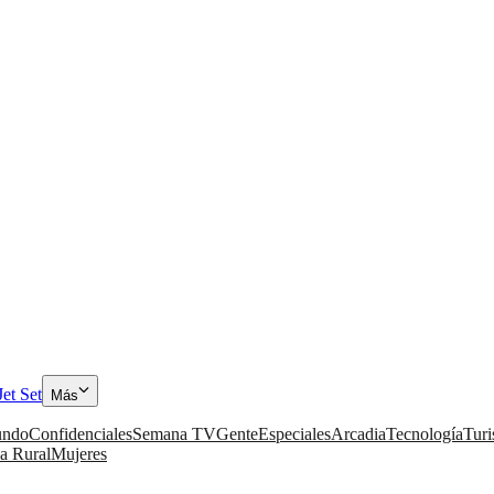
Jet Set
Más
ndo
Confidenciales
Semana TV
Gente
Especiales
Arcadia
Tecnología
Tur
a Rural
Mujeres