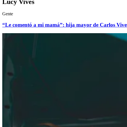
Lucy Vives
Gente
“Le comentó a mi mamá”: hija mayor de Carlos Vives r