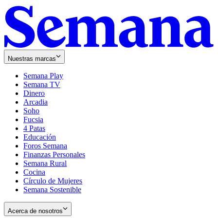
Nuestras marcas
Semana Play
Semana TV
Dinero
Arcadia
Soho
Opens
Fucsia
in
Opens
4 Patas
new
in
Educación
window
new
Foros Semana
window
Finanzas Personales
Semana Rural
Cocina
Círculo de Mujeres
Semana Sostenible
Acerca de nosotros