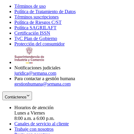
Términos de uso
Opens
Política de Tratamiento de Datos
in
Opens
Términos suscripciones
new
Opens
in
Política de Riesgos C/ST
window
in
Opens
new
Política SAGRILAFT
Opens
new
in
window
Certificación ISSN
Opens
in
window
new
TyC Plan de Gobierno
in
new
Opens
window
Protección del consumidor
new
window
in
Opens
window
new
in
window
new
window
Notificaciones judiciales
juridica@semana.com
Para contactar a gestión humana
gestionhumana@semana.com
Contáctenos
Horarios de atención
Lunes a Viernes
8:00 a.m. a 6:00 p.m.
Canales de servicio al cliente
Trabaje con nosotros