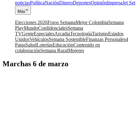
noticias
Política
Nación
Dinero
Deportes
Opinión
Impresa
Jet Set
Más
Elecciones 2026
Foros Semana
Mejor Colombia
Semana
Play
Mundo
Confidenciales
Semana
TV
Gente
Especiales
Arcadia
Tecnología
Turismo
Estados
Unidos
Vehículos
Semana Sostenible
Finanzas Personales
4
Patas
Salud
Loterías
Educación
Contenido en
colaboración
Semana Rural
Mujeres
Marchas 6 de marzo