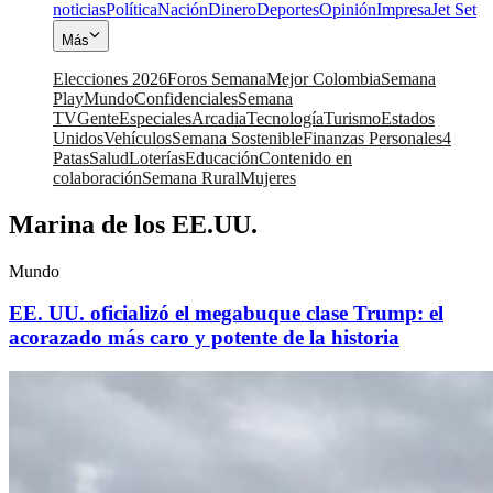
noticias
Política
Nación
Dinero
Deportes
Opinión
Impresa
Jet Set
Más
Elecciones 2026
Foros Semana
Mejor Colombia
Semana
Play
Mundo
Confidenciales
Semana
TV
Gente
Especiales
Arcadia
Tecnología
Turismo
Estados
Unidos
Vehículos
Semana Sostenible
Finanzas Personales
4
Patas
Salud
Loterías
Educación
Contenido en
colaboración
Semana Rural
Mujeres
Marina de los EE.UU.
Mundo
EE. UU. oficializó el megabuque clase Trump: el
acorazado más caro y potente de la historia