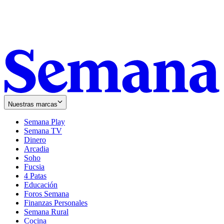
Nuestras marcas
Semana Play
Semana TV
Dinero
Arcadia
Soho
Opens
Fucsia
in
Opens
4 Patas
new
in
Educación
window
new
Foros Semana
window
Finanzas Personales
Semana Rural
Cocina