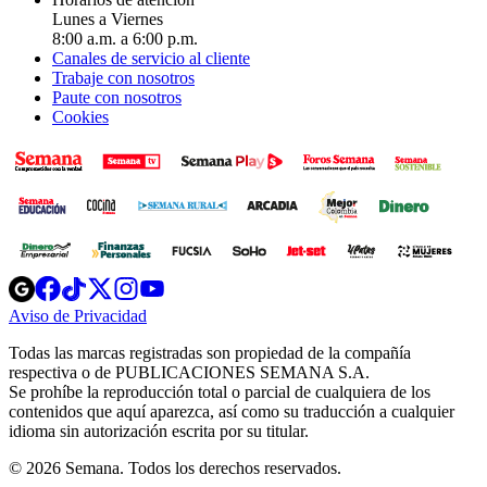
Lunes a Viernes
8:00 a.m. a 6:00 p.m.
Canales de servicio al cliente
Trabaje con nosotros
Paute con nosotros
Cookies
Opens
Opens
Opens
Opens
Opens
in
in
in
in
in
Aviso de Privacidad
Opens
new
new
new
new
new
in
window
window
window
window
window
Todas las marcas registradas son propiedad de la compañía
new
respectiva o de PUBLICACIONES SEMANA S.A.
window
Se prohíbe la reproducción total o parcial de cualquiera de los
contenidos que aquí aparezca, así como su traducción a cualquier
idioma sin autorización escrita por su titular.
© 2026 Semana. Todos los derechos reservados.