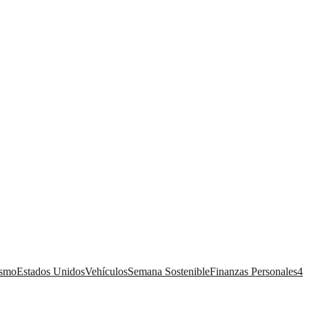
ismo
Estados Unidos
Vehículos
Semana Sostenible
Finanzas Personales
4