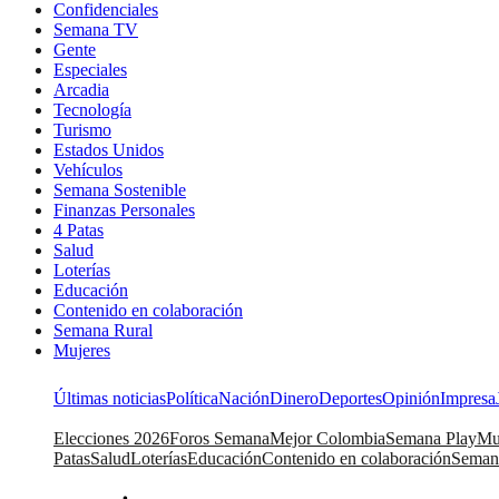
Confidenciales
Semana TV
Gente
Especiales
Arcadia
Tecnología
Turismo
Estados Unidos
Vehículos
Semana Sostenible
Finanzas Personales
4 Patas
Salud
Loterías
Educación
Contenido en colaboración
Semana Rural
Mujeres
Últimas noticias
Política
Nación
Dinero
Deportes
Opinión
Impresa
Elecciones 2026
Foros Semana
Mejor Colombia
Semana Play
Mu
Patas
Salud
Loterías
Educación
Contenido en colaboración
Seman