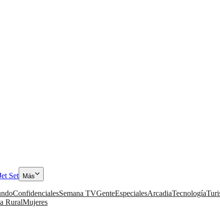
Jet Set
Más
ndo
Confidenciales
Semana TV
Gente
Especiales
Arcadia
Tecnología
Tur
a Rural
Mujeres