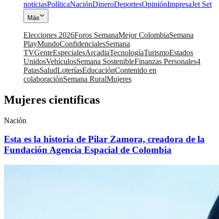
noticias
Política
Nación
Dinero
Deportes
Opinión
Impresa
Jet Set
Más
Elecciones 2026
Foros Semana
Mejor Colombia
Semana
Play
Mundo
Confidenciales
Semana
TV
Gente
Especiales
Arcadia
Tecnología
Turismo
Estados
Unidos
Vehículos
Semana Sostenible
Finanzas Personales
4
Patas
Salud
Loterías
Educación
Contenido en
colaboración
Semana Rural
Mujeres
Mujeres científicas
Nación
Esta es la historia de Pilar Zamora, creadora de la
Fundación Agencia Espacial de Colombia