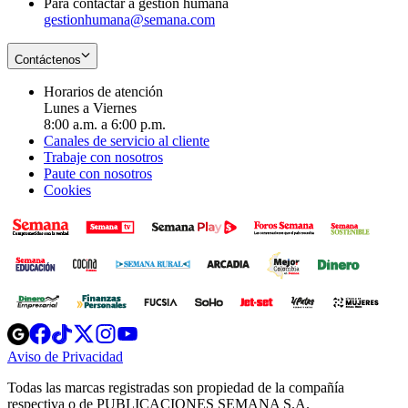
Para contactar a gestión humana
gestionhumana@semana.com
Contáctenos
Horarios de atención
Lunes a Viernes
8:00 a.m. a 6:00 p.m.
Canales de servicio al cliente
Trabaje con nosotros
Paute con nosotros
Cookies
Opens
Opens
Opens
Opens
Opens
in
in
in
in
in
Aviso de Privacidad
Opens
new
new
new
new
new
in
window
window
window
window
window
Todas las marcas registradas son propiedad de la compañía
new
respectiva o de PUBLICACIONES SEMANA S.A.
window