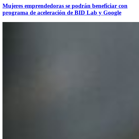
Mujeres emprendedoras se podrán beneficiar con
programa de aceleración de BID Lab y Google