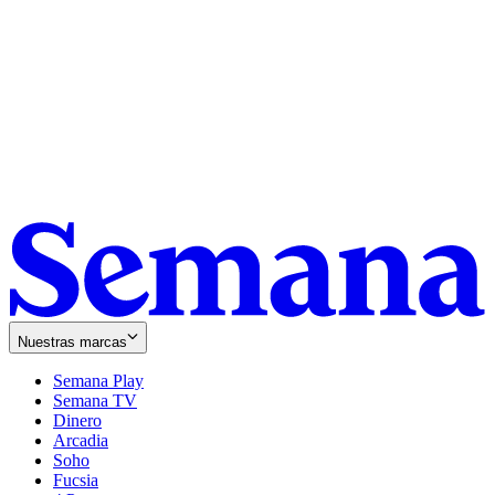
Nuestras marcas
Semana Play
Semana TV
Dinero
Arcadia
Soho
Opens
Fucsia
in
Opens