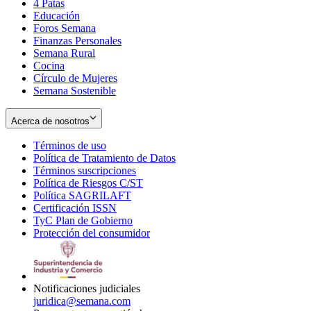
4 Patas
new
in
Educación
window
new
Foros Semana
window
Finanzas Personales
Semana Rural
Cocina
Círculo de Mujeres
Semana Sostenible
Acerca de nosotros
Términos de uso
Opens
Política de Tratamiento de Datos
in
Opens
Términos suscripciones
new
Opens
in
Política de Riesgos C/ST
window
in
Opens
new
Política SAGRILAFT
Opens
new
in
window
Certificación ISSN
Opens
in
window
new
TyC Plan de Gobierno
in
new
Opens
window
Protección del consumidor
new
window
in
Opens
window
new
in
window
new
window
Notificaciones judiciales
juridica@semana.com