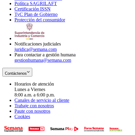
Política SAGRILAFT
Opens
new
in
window
Certificación ISSN
Opens
in
window
new
TyC Plan de Gobierno
in
new
Opens
window
Protección del consumidor
new
window
in
Opens
window
new
in
window
new
window
Notificaciones judiciales
juridica@semana.com
Para contactar a gestión humana
gestionhumana@semana.com
Contáctenos
Horarios de atención
Lunes a Viernes
8:00 a.m. a 6:00 p.m.
Canales de servicio al cliente
Trabaje con nosotros
Paute con nosotros
Cookies