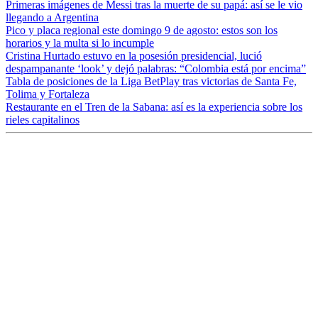
Primeras imágenes de Messi tras la muerte de su papá: así se le vio
llegando a Argentina
Pico y placa regional este domingo 9 de agosto: estos son los
horarios y la multa si lo incumple
Cristina Hurtado estuvo en la posesión presidencial, lució
despampanante ‘look’ y dejó palabras: “Colombia está por encima”
Tabla de posiciones de la Liga BetPlay tras victorias de Santa Fe,
Tolima y Fortaleza
Restaurante en el Tren de la Sabana: así es la experiencia sobre los
rieles capitalinos