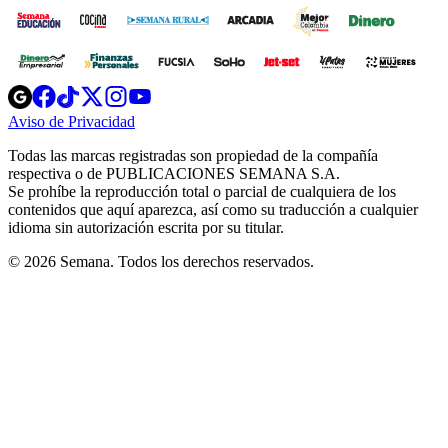
Opens
Opens
Opens
Opens
Opens
in
in
in
in
in
Aviso de Privacidad
Opens
new
new
new
new
new
in
window
window
window
window
window
Todas las marcas registradas son propiedad de la compañía
new
respectiva o de PUBLICACIONES SEMANA S.A.
window
Se prohíbe la reproducción total o parcial de cualquiera de los
contenidos que aquí aparezca, así como su traducción a cualquier
idioma sin autorización escrita por su titular.
© 2026 Semana. Todos los derechos reservados.