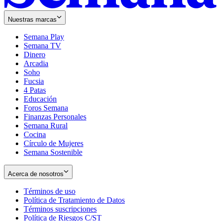
Nuestras marcas
Semana Play
Semana TV
Dinero
Arcadia
Soho
Opens
Fucsia
in
Opens
4 Patas
new
in
Educación
window
new
Foros Semana
window
Finanzas Personales
Semana Rural
Cocina
Círculo de Mujeres
Semana Sostenible
Acerca de nosotros
Términos de uso
Opens
Política de Tratamiento de Datos
in
Opens
Términos suscripciones
new
Opens
in
Política de Riesgos C/ST
window
in
Opens
new