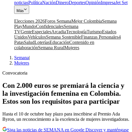
noticias
Política
Nación
Dinero
Deportes
Opinión
Impresa
Jet Set
Más
Elecciones 2026
Foros Semana
Mejor Colombia
Semana
Play
Mundo
Confidenciales
Semana
TV
Gente
Especiales
Arcadia
Tecnología
Turismo
Estados
Unidos
Vehículos
Semana Sostenible
Finanzas Personales
4
Patas
Salud
Loterías
Educación
Contenido en
colaboración
Semana Rural
Mujeres
Semana
|
Mujeres
Convocatoria
Con 2.000 euros se premiará la ciencia y
la investigación femenina en Colombia.
Estos son los requisitos para participar
Hasta el 10 de octubre hay plazo para inscribirse al Premio Ada
Byron, un reconocimiento a la excelencia de mujeres investigadoras.
Siga las noticias de SEMANA en Google Discover y manténgase