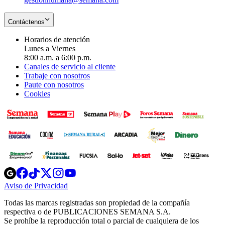
Contáctenos
Horarios de atención
Lunes a Viernes
8:00 a.m. a 6:00 p.m.
Canales de servicio al cliente
Trabaje con nosotros
Paute con nosotros
Cookies
Opens
Opens
Opens
Opens
Opens
in
in
in
in
in
Aviso de Privacidad
Opens
new
new
new
new
new
in
window
window
window
window
window
Todas las marcas registradas son propiedad de la compañía
new
respectiva o de PUBLICACIONES SEMANA S.A.
window
Se prohíbe la reproducción total o parcial de cualquiera de los