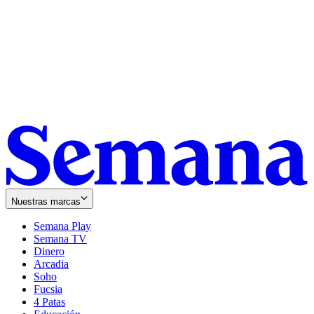
Nuestras marcas
Semana Play
Semana TV
Dinero
Arcadia
Soho
Opens
Fucsia
in
Opens
4 Patas
new
in