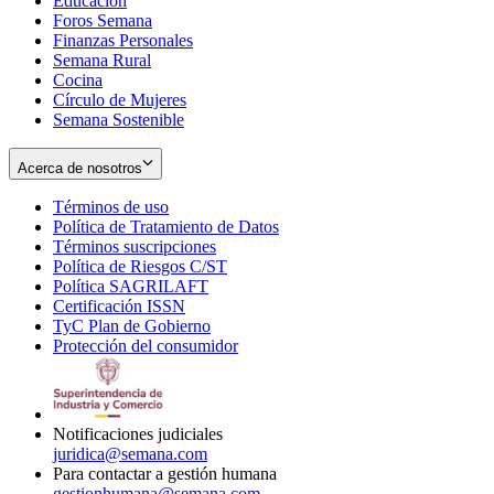
Educación
window
new
Foros Semana
window
Finanzas Personales
Semana Rural
Cocina
Círculo de Mujeres
Semana Sostenible
Acerca de nosotros
Términos de uso
Opens
Política de Tratamiento de Datos
in
Opens
Términos suscripciones
new
Opens
in
Política de Riesgos C/ST
window
in
Opens
new
Política SAGRILAFT
Opens
new
in
window
Certificación ISSN
Opens
in
window
new
TyC Plan de Gobierno
in
new
Opens
window
Protección del consumidor
new
window
in
Opens
window
new
in
window
new
window
Notificaciones judiciales
juridica@semana.com
Para contactar a gestión humana
gestionhumana@semana.com