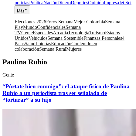
noticias
Política
Nación
Dinero
Deportes
Opinión
Impresa
Jet Set
Más
Elecciones 2026
Foros Semana
Mejor Colombia
Semana
Play
Mundo
Confidenciales
Semana
TV
Gente
Especiales
Arcadia
Tecnología
Turismo
Estados
Unidos
Vehículos
Semana Sostenible
Finanzas Personales
4
Patas
Salud
Loterías
Educación
Contenido en
colaboración
Semana Rural
Mujeres
Paulina Rubio
Gente
“Pórtate bien conmigo”: el ataque físico de Paulina
Rubio a un periodista tras ser señalada de
“torturar” a su hijo