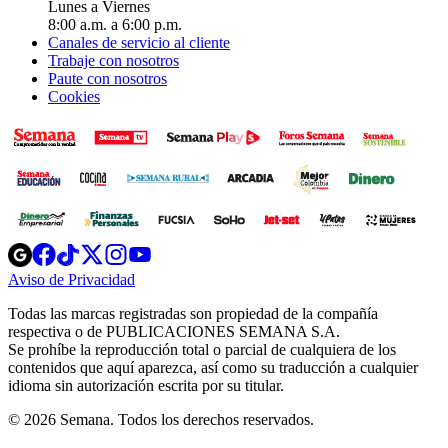
Lunes a Viernes
8:00 a.m. a 6:00 p.m.
Canales de servicio al cliente
Trabaje con nosotros
Paute con nosotros
Cookies
Opens
Opens
Opens
Opens
Opens
in
in
in
in
in
Aviso de Privacidad
Opens
new
new
new
new
new
in
window
window
window
window
window
Todas las marcas registradas son propiedad de la compañía
new
respectiva o de PUBLICACIONES SEMANA S.A.
window
Se prohíbe la reproducción total o parcial de cualquiera de los
contenidos que aquí aparezca, así como su traducción a cualquier
idioma sin autorización escrita por su titular.
© 2026 Semana. Todos los derechos reservados.