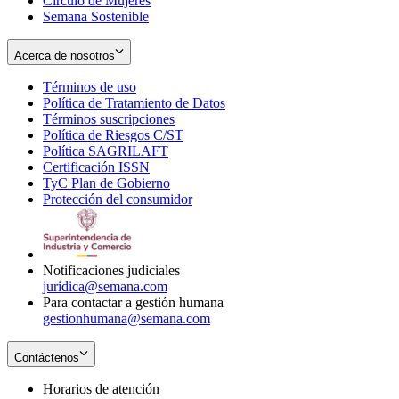
Círculo de Mujeres
Semana Sostenible
Acerca de nosotros
Términos de uso
Opens
Política de Tratamiento de Datos
in
Opens
Términos suscripciones
new
Opens
in
Política de Riesgos C/ST
window
in
Opens
new
Política SAGRILAFT
Opens
new
in
window
Certificación ISSN
Opens
in
window
new
TyC Plan de Gobierno
in
new
Opens
window
Protección del consumidor
new
window
in
Opens
window
new
in
window
new
window
Notificaciones judiciales
juridica@semana.com
Para contactar a gestión humana
gestionhumana@semana.com
Contáctenos
Horarios de atención