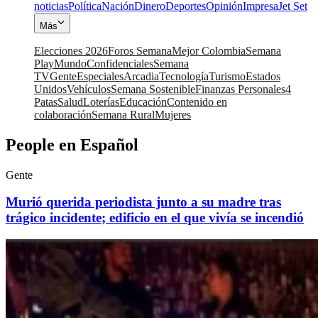
noticias
Política
Nación
Dinero
Deportes
Opinión
Impresa
Jet Set
Más
Elecciones 2026
Foros Semana
Mejor Colombia
Semana
Play
Mundo
Confidenciales
Semana
TV
Gente
Especiales
Arcadia
Tecnología
Turismo
Estados
Unidos
Vehículos
Semana Sostenible
Finanzas Personales
4
Patas
Salud
Loterías
Educación
Contenido en
colaboración
Semana Rural
Mujeres
People en Español
Gente
Murió querida periodista junto a su madre tras
trágico incidente; edificio en el que vivía se incendió