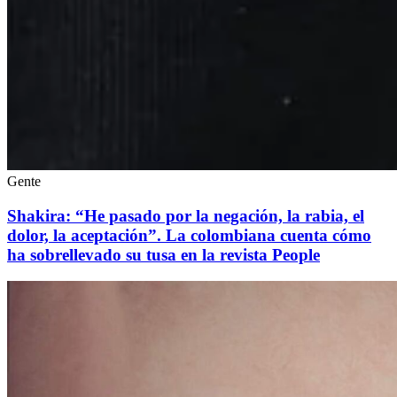
Gente
Shakira: “He pasado por la negación, la rabia, el
dolor, la aceptación”. La colombiana cuenta cómo
ha sobrellevado su tusa en la revista People