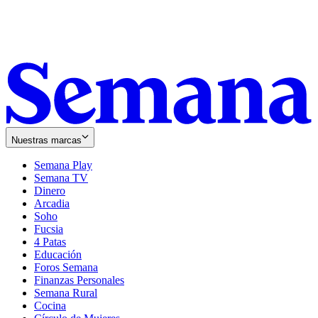
Nuestras marcas
Semana Play
Semana TV
Dinero
Arcadia
Soho
Opens
Fucsia
in
Opens
4 Patas
new
in
Educación
window
new
Foros Semana
window
Finanzas Personales
Semana Rural
Cocina