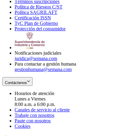
Términos suscripciones
new
Opens
in
Política de Riesgos C/ST
window
in
Opens
new
Política SAGRILAFT
Opens
new
in
window
Certificación ISSN
Opens
in
window
new
TyC Plan de Gobierno
in
new
Opens
window
Protección del consumidor
new
window
in
Opens
window
new
in
window
new
window
Notificaciones judiciales
juridica@semana.com
Para contactar a gestión humana
gestionhumana@semana.com
Contáctenos
Horarios de atención
Lunes a Viernes
8:00 a.m. a 6:00 p.m.
Canales de servicio al cliente
Trabaje con nosotros
Paute con nosotros
Cookies