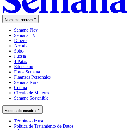
Nuestras marcas
Semana Play
Semana TV
Dinero
Arcadia
Soho
Opens
Fucsia
in
Opens
4 Patas
new
in
Educación
window
new
Foros Semana
window
Finanzas Personales
Semana Rural
Cocina
Círculo de Mujeres
Semana Sostenible
Acerca de nosotros
Términos de uso
Opens
Política de Tratamiento de Datos
in
Opens