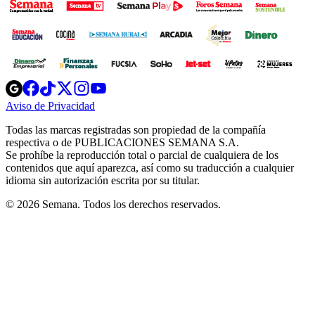
Opens
Opens
Opens
Opens
Opens
in
in
in
in
in
Aviso de Privacidad
Opens
new
new
new
new
new
in
window
window
window
window
window
Todas las marcas registradas son propiedad de la compañía
new
respectiva o de PUBLICACIONES SEMANA S.A.
window
Se prohíbe la reproducción total o parcial de cualquiera de los
contenidos que aquí aparezca, así como su traducción a cualquier
idioma sin autorización escrita por su titular.
© 2026 Semana. Todos los derechos reservados.