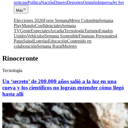
noticias
Política
Nación
Dinero
Deportes
Opinión
Impresa
Jet Set
Más
Elecciones 2026
Foros Semana
Mejor Colombia
Semana
Play
Mundo
Confidenciales
Semana
TV
Gente
Especiales
Arcadia
Tecnología
Turismo
Estados
Unidos
Vehículos
Semana Sostenible
Finanzas Personales
4
Patas
Salud
Loterías
Educación
Contenido en
colaboración
Semana Rural
Mujeres
Rinoceronte
Tecnología
Un ‘secreto’ de 200.000 años salió a la luz en una
cueva y los científicos no logran entender cómo llegó
hasta allí