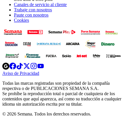
Canales de servicio al cliente
Trabaje con nosotros
Paute con nosotros
Cookies
Opens
Opens
Opens
Opens
Opens
in
in
in
in
in
Aviso de Privacidad
Opens
new
new
new
new
new
in
window
window
window
window
window
Todas las marcas registradas son propiedad de la compañía
new
respectiva o de PUBLICACIONES SEMANA S.A.
window
Se prohíbe la reproducción total o parcial de cualquiera de los
contenidos que aquí aparezca, así como su traducción a cualquier
idioma sin autorización escrita por su titular.
© 2026 Semana. Todos los derechos reservados.