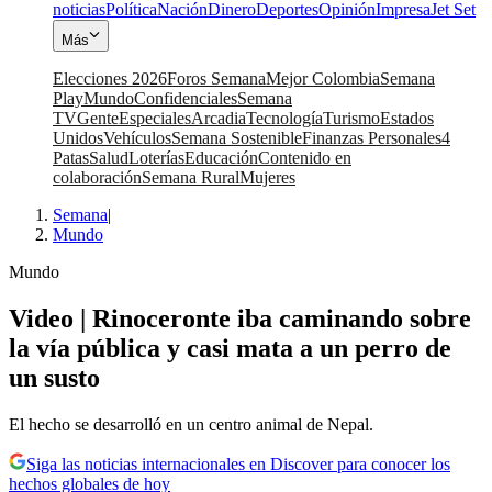
noticias
Política
Nación
Dinero
Deportes
Opinión
Impresa
Jet Set
Más
Elecciones 2026
Foros Semana
Mejor Colombia
Semana
Play
Mundo
Confidenciales
Semana
TV
Gente
Especiales
Arcadia
Tecnología
Turismo
Estados
Unidos
Vehículos
Semana Sostenible
Finanzas Personales
4
Patas
Salud
Loterías
Educación
Contenido en
colaboración
Semana Rural
Mujeres
Semana
|
Mundo
Mundo
Video | Rinoceronte iba caminando sobre
la vía pública y casi mata a un perro de
un susto
El hecho se desarrolló en un centro animal de Nepal.
Siga las noticias internacionales en Discover para conocer los
hechos globales de hoy