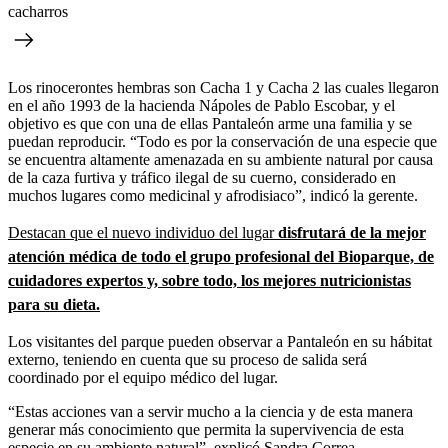
cacharros
Los rinocerontes hembras son Cacha 1 y Cacha 2 las cuales llegaron
en el año 1993 de la hacienda Nápoles de Pablo Escobar, y el
objetivo es que con una de ellas Pantaleón arme una familia y se
puedan reproducir. “Todo es por la conservación de una especie que
se encuentra altamente amenazada en su ambiente natural por causa
de la caza furtiva y tráfico ilegal de su cuerno, considerado en
muchos lugares como medicinal y afrodisiaco”, indicó la gerente.
Destacan que el nuevo individuo del lugar
disfrutará de la mejor
atención médica de todo el grupo profesional del Bioparque, de
cuidadores expertos y, sobre todo, los mejores nutricionistas
para su dieta.
Los visitantes del parque pueden observar a Pantaleón en su hábitat
externo, teniendo en cuenta que su proceso de salida será
coordinado por el equipo médico del lugar.
“Estas acciones van a servir mucho a la ciencia y de esta manera
generar más conocimiento que permita la supervivencia de esta
especie en su ambiente natural”, explicó Sandra Correa.