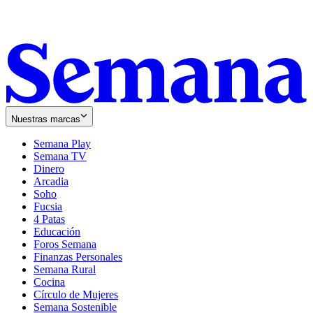
Nuestras marcas
Semana Play
Semana TV
Dinero
Arcadia
Soho
Opens
Fucsia
in
Opens
4 Patas
new
in
Educación
window
new
Foros Semana
window
Finanzas Personales
Semana Rural
Cocina
Círculo de Mujeres
Semana Sostenible