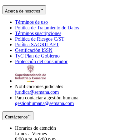
Acerca de nosotros
Términos de uso
Opens
Política de Tratamiento de Datos
in
Opens
Términos suscripciones
new
Opens
in
Política de Riesgos C/ST
window
in
Opens
new
Política SAGRILAFT
Opens
new
in
window
Certificación ISSN
Opens
in
window
new
TyC Plan de Gobierno
in
new
Opens
window
Protección del consumidor
new
window
in
Opens
window
new
in
window
new
window
Notificaciones judiciales
juridica@semana.com
Para contactar a gestión humana
gestionhumana@semana.com
Contáctenos
Horarios de atención
Lunes a Viernes
8:00 a.m. a 6:00 p.m.