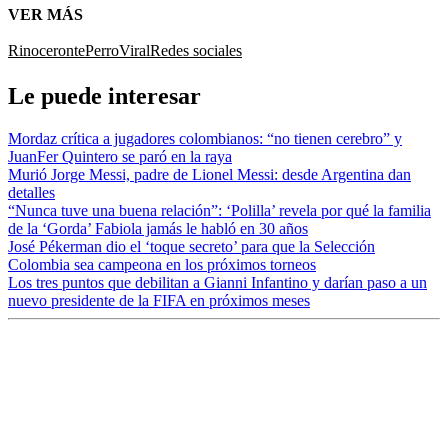
VER MÁS
Rinoceronte
Perro
Viral
Redes sociales
Le puede interesar
Mordaz crítica a jugadores colombianos: “no tienen cerebro” y
JuanFer Quintero se paró en la raya
Murió Jorge Messi, padre de Lionel Messi: desde Argentina dan
detalles
“Nunca tuve una buena relación”: ‘Polilla’ revela por qué la familia
de la ‘Gorda’ Fabiola jamás le habló en 30 años
José Pékerman dio el ‘toque secreto’ para que la Selección
Colombia sea campeona en los próximos torneos
Los tres puntos que debilitan a Gianni Infantino y darían paso a un
nuevo presidente de la FIFA en próximos meses