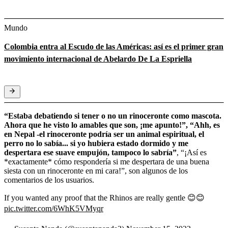
Mundo
Colombia entra al Escudo de las Américas: así es el primer gran
movimiento internacional de Abelardo De La Espriella
“Estaba debatiendo si tener o no un rinoceronte como mascota.
Ahora que he visto lo amables que son, ¡me apunto!”, “Ahh, es
en Nepal -el rinoceronte podría ser un animal espiritual, el
perro no lo sabía... si yo hubiera estado dormido y me
despertara ese suave empujón, tampoco lo sabría”
, “¡Así es
*exactamente* cómo respondería si me despertara de una buena
siesta con un rinoceronte en mi cara!”, son algunos de los
comentarios de los usuarios.
If you wanted any proof that the Rhinos are really gentle 😊😊
pic.twitter.com/6WhK5VMyqr