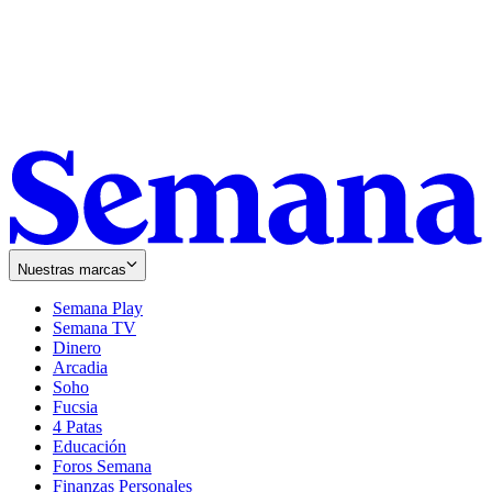
Nuestras marcas
Semana Play
Semana TV
Dinero
Arcadia
Soho
Opens
Fucsia
in
Opens
4 Patas
new
in
Educación
window
new
Foros Semana
window
Finanzas Personales