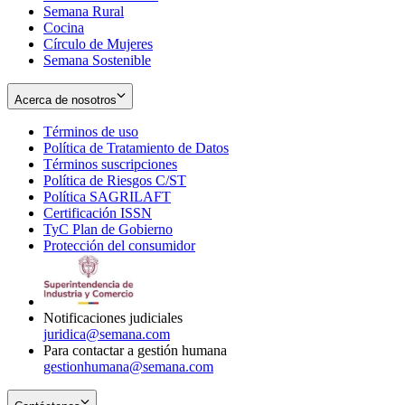
Semana Rural
Cocina
Círculo de Mujeres
Semana Sostenible
Acerca de nosotros
Términos de uso
Opens
Política de Tratamiento de Datos
in
Opens
Términos suscripciones
new
Opens
in
Política de Riesgos C/ST
window
in
Opens
new
Política SAGRILAFT
Opens
new
in
window
Certificación ISSN
Opens
in
window
new
TyC Plan de Gobierno
in
new
Opens
window
Protección del consumidor
new
window
in
Opens
window
new
in
window
new
window
Notificaciones judiciales
juridica@semana.com
Para contactar a gestión humana
gestionhumana@semana.com