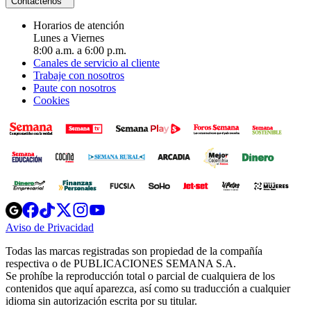
Contáctenos
Horarios de atención
Lunes a Viernes
8:00 a.m. a 6:00 p.m.
Canales de servicio al cliente
Trabaje con nosotros
Paute con nosotros
Cookies
Opens
Opens
Opens
Opens
Opens
in
in
in
in
in
Aviso de Privacidad
Opens
new
new
new
new
new
in
window
window
window
window
window
Todas las marcas registradas son propiedad de la compañía
new
respectiva o de PUBLICACIONES SEMANA S.A.
window
Se prohíbe la reproducción total o parcial de cualquiera de los
contenidos que aquí aparezca, así como su traducción a cualquier
idioma sin autorización escrita por su titular.