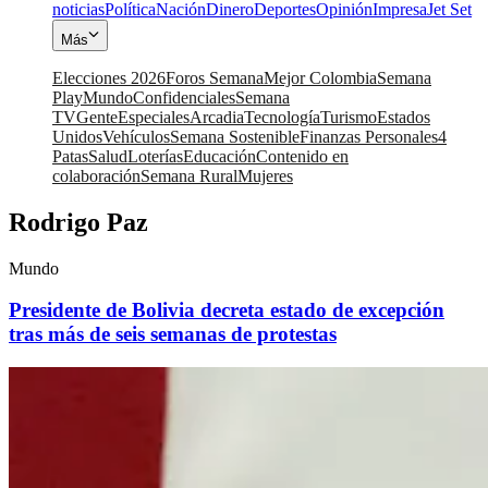
noticias
Política
Nación
Dinero
Deportes
Opinión
Impresa
Jet Set
Más
Elecciones 2026
Foros Semana
Mejor Colombia
Semana
Play
Mundo
Confidenciales
Semana
TV
Gente
Especiales
Arcadia
Tecnología
Turismo
Estados
Unidos
Vehículos
Semana Sostenible
Finanzas Personales
4
Patas
Salud
Loterías
Educación
Contenido en
colaboración
Semana Rural
Mujeres
Rodrigo Paz
Mundo
Presidente de Bolivia decreta estado de excepción
tras más de seis semanas de protestas