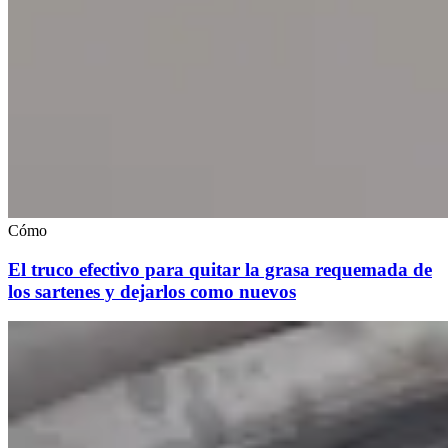
Cómo
El truco efectivo para quitar la grasa requemada de
los sartenes y dejarlos como nuevos