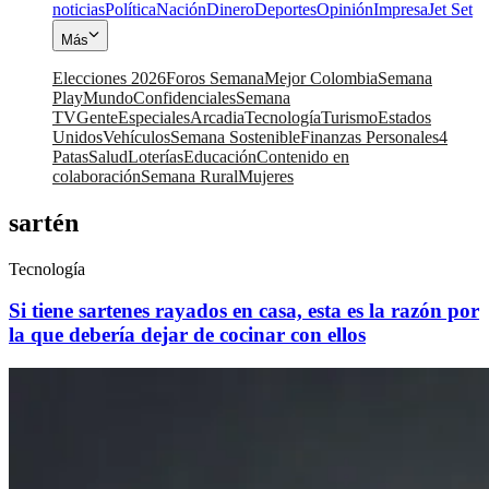
noticias
Política
Nación
Dinero
Deportes
Opinión
Impresa
Jet Set
Más
Elecciones 2026
Foros Semana
Mejor Colombia
Semana
Play
Mundo
Confidenciales
Semana
TV
Gente
Especiales
Arcadia
Tecnología
Turismo
Estados
Unidos
Vehículos
Semana Sostenible
Finanzas Personales
4
Patas
Salud
Loterías
Educación
Contenido en
colaboración
Semana Rural
Mujeres
sartén
Tecnología
Si tiene sartenes rayados en casa, esta es la razón por
la que debería dejar de cocinar con ellos