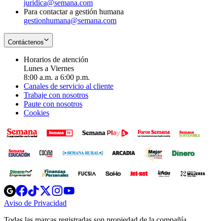
juridica@semana.com
Para contactar a gestión humana
gestionhumana@semana.com
Contáctenos
Horarios de atención
Lunes a Viernes
8:00 a.m. a 6:00 p.m.
Canales de servicio al cliente
Trabaje con nosotros
Paute con nosotros
Cookies
Opens
Opens
Opens
Opens
Opens
in
in
in
in
in
Aviso de Privacidad
Opens
new
new
new
new
new
in
window
window
window
window
window
Todas las marcas registradas son propiedad de la compañía
new