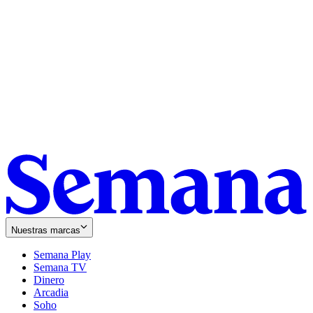
Nuestras marcas
Semana Play
Semana TV
Dinero
Arcadia
Soho
Opens