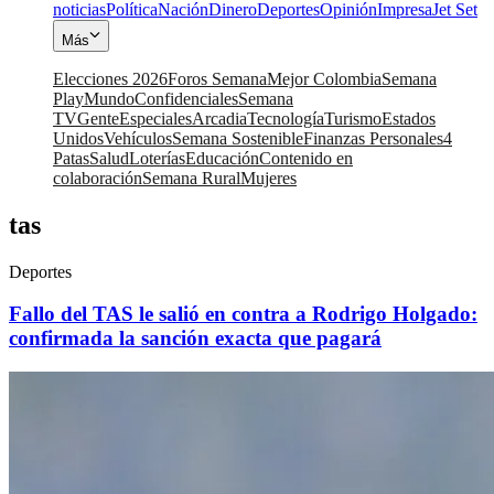
noticias
Política
Nación
Dinero
Deportes
Opinión
Impresa
Jet Set
Más
Elecciones 2026
Foros Semana
Mejor Colombia
Semana
Play
Mundo
Confidenciales
Semana
TV
Gente
Especiales
Arcadia
Tecnología
Turismo
Estados
Unidos
Vehículos
Semana Sostenible
Finanzas Personales
4
Patas
Salud
Loterías
Educación
Contenido en
colaboración
Semana Rural
Mujeres
tas
Deportes
Fallo del TAS le salió en contra a Rodrigo Holgado:
confirmada la sanción exacta que pagará