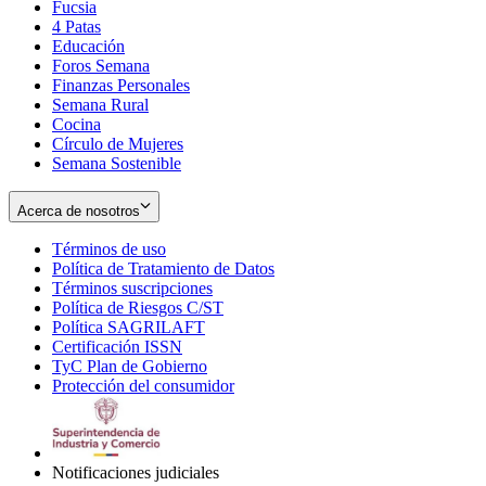
Fucsia
in
Opens
4 Patas
new
in
Educación
window
new
Foros Semana
window
Finanzas Personales
Semana Rural
Cocina
Círculo de Mujeres
Semana Sostenible
Acerca de nosotros
Términos de uso
Opens
Política de Tratamiento de Datos
in
Opens
Términos suscripciones
new
Opens
in
Política de Riesgos C/ST
window
in
Opens
new
Política SAGRILAFT
Opens
new
in
window
Certificación ISSN
Opens
in
window
new
TyC Plan de Gobierno
in
new
Opens
window
Protección del consumidor
new
window
in
Opens
window
new
in
window
new
window
Notificaciones judiciales