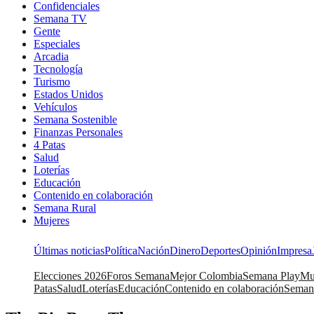
Confidenciales
Semana TV
Gente
Especiales
Arcadia
Tecnología
Turismo
Estados Unidos
Vehículos
Semana Sostenible
Finanzas Personales
4 Patas
Salud
Loterías
Educación
Contenido en colaboración
Semana Rural
Mujeres
Últimas noticias
Política
Nación
Dinero
Deportes
Opinión
Impresa
Elecciones 2026
Foros Semana
Mejor Colombia
Semana Play
Mu
Patas
Salud
Loterías
Educación
Contenido en colaboración
Seman