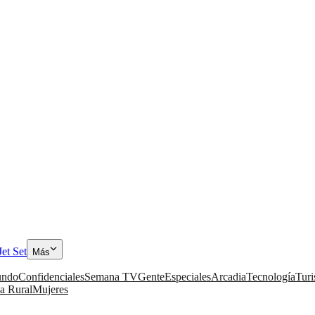
Jet Set
Más
ndo
Confidenciales
Semana TV
Gente
Especiales
Arcadia
Tecnología
Tur
a Rural
Mujeres