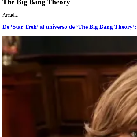
The Big Bang Theory
Arcadia
De ‘Star Trek’ al universo de ‘The Big Bang Theory’