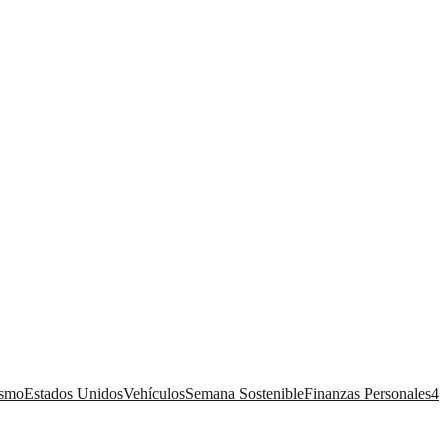
ismo
Estados Unidos
Vehículos
Semana Sostenible
Finanzas Personales
4