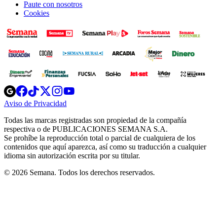
Paute con nosotros
Cookies
Opens
Opens
Opens
Opens
Opens
in
in
in
in
in
Aviso de Privacidad
Opens
new
new
new
new
new
in
window
window
window
window
window
Todas las marcas registradas son propiedad de la compañía
new
respectiva o de PUBLICACIONES SEMANA S.A.
window
Se prohíbe la reproducción total o parcial de cualquiera de los
contenidos que aquí aparezca, así como su traducción a cualquier
idioma sin autorización escrita por su titular.
© 2026 Semana. Todos los derechos reservados.