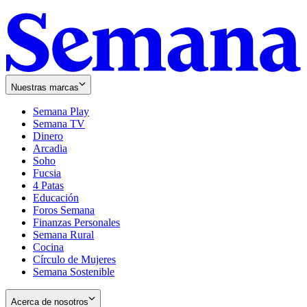
Nuestras marcas
Semana Play
Semana TV
Dinero
Arcadia
Soho
Opens
Fucsia
in
Opens
4 Patas
new
in
Educación
window
new
Foros Semana
window
Finanzas Personales
Semana Rural
Cocina
Círculo de Mujeres
Semana Sostenible
Acerca de nosotros