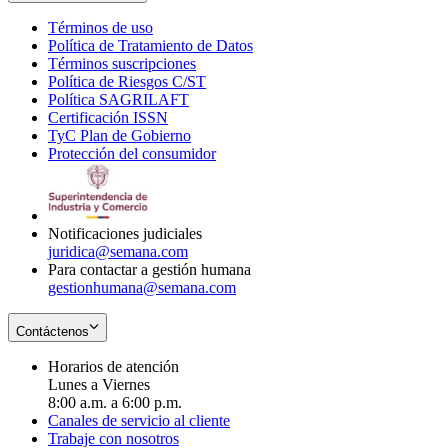
Términos de uso
Opens
Política de Tratamiento de Datos
in
Opens
Términos suscripciones
new
Opens
in
Política de Riesgos C/ST
window
in
Opens
new
Política SAGRILAFT
Opens
new
in
window
Certificación ISSN
Opens
in
window
new
TyC Plan de Gobierno
in
new
Opens
window
Protección del consumidor
new
window
in
Opens
window
new
in
window
new
window
Notificaciones judiciales
juridica@semana.com
Para contactar a gestión humana
gestionhumana@semana.com
Contáctenos
Horarios de atención
Lunes a Viernes
8:00 a.m. a 6:00 p.m.
Canales de servicio al cliente
Trabaje con nosotros