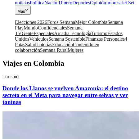
noticias
Política
Nación
Dinero
Deportes
Opinión
Impresa
Jet Set
Más
Elecciones 2026
Foros Semana
Mejor Colombia
Semana
Play
Mundo
Confidenciales
Semana
TV
Gente
Especiales
Arcadia
Tecnología
Turismo
Estados
Unidos
Vehículos
Semana Sostenible
Finanzas Personales
4
Patas
Salud
Loterías
Educación
Contenido en
colaboración
Semana Rural
Mujeres
Viajes en Colombia
Turismo
Donde los Llanos se vuelven Amazonía: el destino
secreto en el Meta para navegar entre selvas y ver
toninas