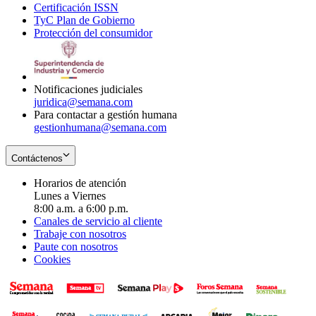
Certificación ISSN
Opens
in
window
new
TyC Plan de Gobierno
in
new
Opens
window
Protección del consumidor
new
window
in
Opens
window
new
in
window
new
window
Notificaciones judiciales
juridica@semana.com
Para contactar a gestión humana
gestionhumana@semana.com
Contáctenos
Horarios de atención
Lunes a Viernes
8:00 a.m. a 6:00 p.m.
Canales de servicio al cliente
Trabaje con nosotros
Paute con nosotros
Cookies