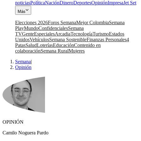
noticias
Política
Nación
Dinero
Deportes
Opinión
Impresa
Jet Set
Más
Elecciones 2026
Foros Semana
Mejor Colombia
Semana
Play
Mundo
Confidenciales
Semana
TV
Gente
Especiales
Arcadia
Tecnología
Turismo
Estados
Unidos
Vehículos
Semana Sostenible
Finanzas Personales
4
Patas
Salud
Loterías
Educación
Contenido en
colaboración
Semana Rural
Mujeres
Semana
|
Opinión
OPINIÓN
Camilo Noguera Pardo