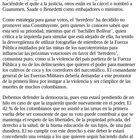
haciéndole el quite a la justicia, otros están en la cárcel o nombró a
Guanumen, Saade o Benedetti como embajadores o ministros.
Como estrategia para ganar votos, el ‘heredero’ ha decidido no
promover una Constituyente, pero quienes lo conocen saben que
esta será su prioridad, mientras que el ‘bachiller Bolívar’, quien
critica a la izquierda para simular que está alejado de ella, ha tenido
la desvergüenza de utilizar fotografías de miembros de la Fuerza
Pública mutilados por las minas de los narcoterroristas para
influenciar las próximas votaciones en favor del ‘heredero’,
comunista puro, como si la violencia del país partiera de la Fuerza
Pública y no de los delincuentes que quieren el poder para mantener
los cultivos de coca y los corredores del narcotráfico. El comandante
general de las Fuerzas Militares debería demandar a este promotor
de la primera línea por instigar a la violencia y ser cómplice de las
muertes de muchos colombianos.
Debemos defender la democracia, pues esta estará pendiendo de un
hilo en caso de que la izquierda quede nuevamente en el poder. El
42 % de los colombianos que no asistió a las urnas en la primera
vuelta debe ser consciente de que su voto puede contribuir a que se
mantenga el respeto de las libertades, de la propiedad privada, del
derecho a la salud, de la buena educación de sus hijos, de una paz
duradera. El no cumplir con este derecho y este deber le estará
concediendo una ventaja a los que quieren seguir haciendo daño al