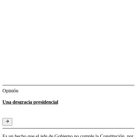
Opinión
Una desgracia presidencial
Es un hecho que el jefe de Gobierno no cumple la Constitución, por