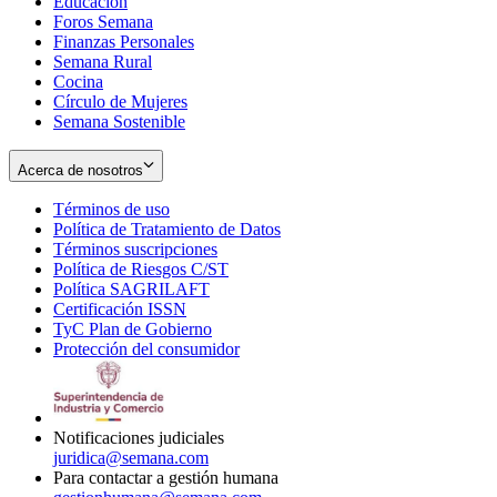
Educación
window
new
Foros Semana
window
Finanzas Personales
Semana Rural
Cocina
Círculo de Mujeres
Semana Sostenible
Acerca de nosotros
Términos de uso
Opens
Política de Tratamiento de Datos
in
Opens
Términos suscripciones
new
Opens
in
Política de Riesgos C/ST
window
in
Opens
new
Política SAGRILAFT
Opens
new
in
window
Certificación ISSN
Opens
in
window
new
TyC Plan de Gobierno
in
new
Opens
window
Protección del consumidor
new
window
in
Opens
window
new
in
window
new
window
Notificaciones judiciales
juridica@semana.com
Para contactar a gestión humana