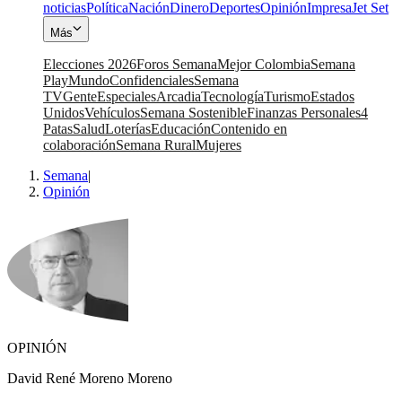
noticias
Política
Nación
Dinero
Deportes
Opinión
Impresa
Jet Set
Más
Elecciones 2026
Foros Semana
Mejor Colombia
Semana
Play
Mundo
Confidenciales
Semana
TV
Gente
Especiales
Arcadia
Tecnología
Turismo
Estados
Unidos
Vehículos
Semana Sostenible
Finanzas Personales
4
Patas
Salud
Loterías
Educación
Contenido en
colaboración
Semana Rural
Mujeres
Semana
|
Opinión
OPINIÓN
David René Moreno Moreno