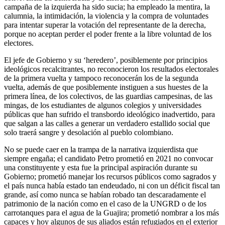
campaña de la izquierda ha sido sucia; ha empleado la mentira, la
calumnia, la intimidación, la violencia y la compra de voluntades
para intentar superar la votación del representante de la derecha,
porque no aceptan perder el poder frente a la libre voluntad de los
electores.
El jefe de Gobierno y su ‘heredero’, posiblemente por principios
ideológicos recalcitrantes, no reconocieron los resultados electorales
de la primera vuelta y tampoco reconocerán los de la segunda
vuelta, además de que posiblemente instiguen a sus huestes de la
primera línea, de los colectivos, de las guardias campesinas, de las
mingas, de los estudiantes de algunos colegios y universidades
públicas que han sufrido el transbordo ideológico inadvertido, para
que salgan a las calles a generar un verdadero estallido social que
solo traerá sangre y desolación al pueblo colombiano.
No se puede caer en la trampa de la narrativa izquierdista que
siempre engaña; el candidato Petro prometió en 2021 no convocar
una constituyente y esta fue la principal aspiración durante su
Gobierno; prometió manejar los recursos públicos como sagrados y
el país nunca había estado tan endeudado, ni con un déficit fiscal tan
grande, así como nunca se habían robado tan descaradamente el
patrimonio de la nación como en el caso de la UNGRD o de los
carrotanques para el agua de la Guajira; prometió nombrar a los más
capaces y hoy algunos de sus aliados están refugiados en el exterior