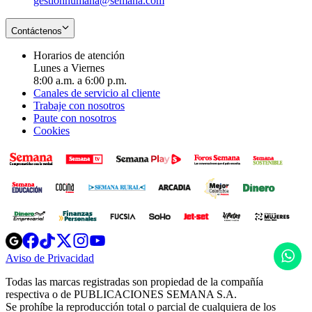
gestionhumana@semana.com
Contáctenos
Horarios de atención
Lunes a Viernes
8:00 a.m. a 6:00 p.m.
Canales de servicio al cliente
Trabaje con nosotros
Paute con nosotros
Cookies
Opens
Opens
Opens
Opens
Opens
in
in
in
in
in
H
Aviso de Privacidad
Opens
new
new
new
new
new
in
window
window
window
window
window
Todas las marcas registradas son propiedad de la compañía
new
respectiva o de PUBLICACIONES SEMANA S.A.
window
Se prohíbe la reproducción total o parcial de cualquiera de los