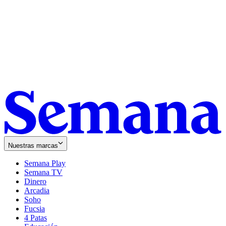
Nuestras marcas
Semana Play
Semana TV
Dinero
Arcadia
Soho
Opens
Fucsia
in
Opens
4 Patas
new
in