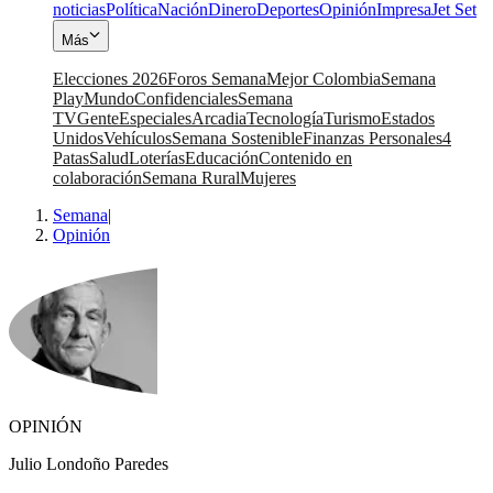
noticias
Política
Nación
Dinero
Deportes
Opinión
Impresa
Jet Set
Más
Elecciones 2026
Foros Semana
Mejor Colombia
Semana
Play
Mundo
Confidenciales
Semana
TV
Gente
Especiales
Arcadia
Tecnología
Turismo
Estados
Unidos
Vehículos
Semana Sostenible
Finanzas Personales
4
Patas
Salud
Loterías
Educación
Contenido en
colaboración
Semana Rural
Mujeres
Semana
|
Opinión
OPINIÓN
Julio Londoño Paredes