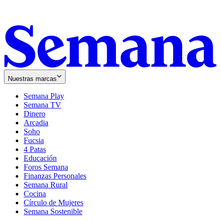
Nuestras marcas
Semana Play
Semana TV
Dinero
Arcadia
Soho
Opens
Fucsia
in
Opens
4 Patas
new
in
Educación
window
new
Foros Semana
window
Finanzas Personales
Semana Rural
Cocina
Círculo de Mujeres
Semana Sostenible