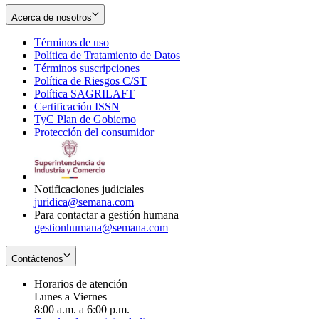
Acerca de nosotros
Términos de uso
Opens
Política de Tratamiento de Datos
in
Opens
Términos suscripciones
new
Opens
in
Política de Riesgos C/ST
window
in
Opens
new
Política SAGRILAFT
Opens
new
in
window
Certificación ISSN
Opens
in
window
new
TyC Plan de Gobierno
in
new
Opens
window
Protección del consumidor
new
window
in
Opens
window
new
in
window
new
window
Notificaciones judiciales
juridica@semana.com
Para contactar a gestión humana
gestionhumana@semana.com
Contáctenos
Horarios de atención
Lunes a Viernes
8:00 a.m. a 6:00 p.m.