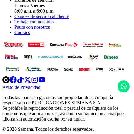
Horarios de atención
Lunes a Viernes
8:00 a.m. a 6:00 p.m.
Canales de servicio al cliente
Trabaje con nosotros
Paute con nosotros
Cookies
Opens
Opens
Opens
Opens
Opens
in
in
in
in
in
H
Aviso de Privacidad
Opens
new
new
new
new
new
in
window
window
window
window
window
Todas las marcas registradas son propiedad de la compañía
new
respectiva o de PUBLICACIONES SEMANA S.A.
window
Se prohíbe la reproducción total o parcial de cualquiera de los
contenidos que aquí aparezca, así como su traducción a cualquier
idioma sin autorización escrita por su titular.
© 2026 Semana. Todos los derechos reservados.