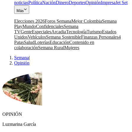
noticias
Política
Nación
Dinero
Deportes
Opinión
Impresa
Jet Set
Más
Elecciones 2026
Foros Semana
Mejor Colombia
Semana
Play
Mundo
Confidenciales
Semana
TV
Gente
Especiales
Arcadia
Tecnología
Turismo
Estados
Unidos
Vehículos
Semana Sostenible
Finanzas Personales
4
Patas
Salud
Loterías
Educación
Contenido en
colaboración
Semana Rural
Mujeres
Semana
|
Opinión
OPINIÓN
Luzmarina García