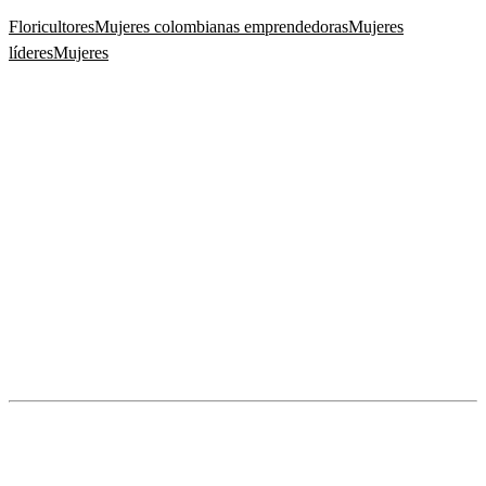
Floricultores
Mujeres colombianas emprendedoras
Mujeres
líderes
Mujeres