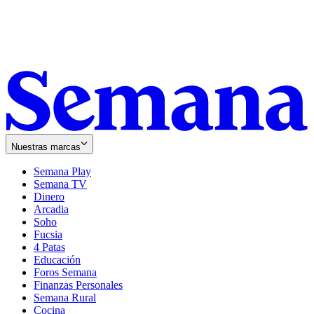
Nuestras marcas
Semana Play
Semana TV
Dinero
Arcadia
Soho
Opens
Fucsia
in
Opens
4 Patas
new
in
Educación
window
new
Foros Semana
window
Finanzas Personales
Semana Rural
Cocina