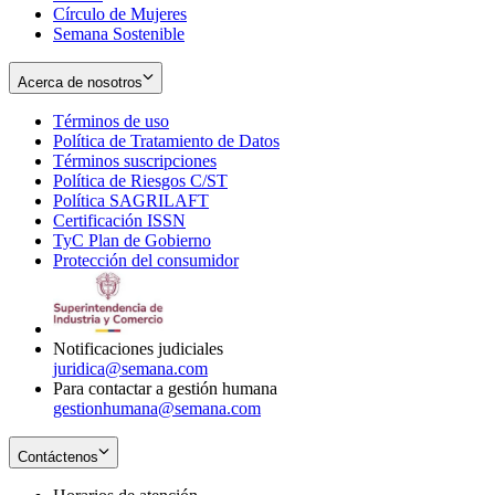
Círculo de Mujeres
Semana Sostenible
Acerca de nosotros
Términos de uso
Opens
Política de Tratamiento de Datos
in
Opens
Términos suscripciones
new
Opens
in
Política de Riesgos C/ST
window
in
Opens
new
Política SAGRILAFT
Opens
new
in
window
Certificación ISSN
Opens
in
window
new
TyC Plan de Gobierno
in
new
Opens
window
Protección del consumidor
new
window
in
Opens
window
new
in
window
new
window
Notificaciones judiciales
juridica@semana.com
Para contactar a gestión humana
gestionhumana@semana.com
Contáctenos