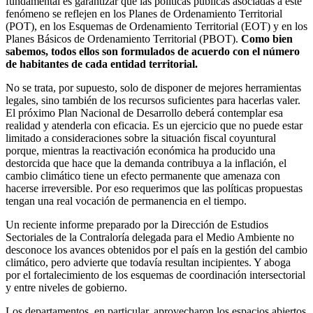
fundamental es garantizar que las políticas públicas asociadas a este
fenómeno se reflejen en los Planes de Ordenamiento Territorial
(POT), en los Esquemas de Ordenamiento Territorial (EOT) y en los
Planes Básicos de Ordenamiento Territorial (PBOT).
Como bien
sabemos, todos ellos son formulados de acuerdo con el número
de habitantes de cada entidad territorial.
No se trata, por supuesto, solo de disponer de mejores herramientas
legales, sino también de los recursos suficientes para hacerlas valer.
El próximo Plan Nacional de Desarrollo deberá contemplar esa
realidad y atenderla con eficacia. Es un ejercicio que no puede estar
limitado a consideraciones sobre la situación fiscal coyuntural
porque, mientras la reactivación económica ha producido una
destorcida que hace que la demanda contribuya a la inflación, el
cambio climático tiene un efecto permanente que amenaza con
hacerse irreversible. Por eso requerimos que las políticas propuestas
tengan una real vocación de permanencia en el tiempo.
Un reciente informe preparado por la Dirección de Estudios
Sectoriales de la Contraloría delegada para el Medio Ambiente no
desconoce los avances obtenidos por el país en la gestión del cambio
climático, pero advierte que todavía resultan incipientes. Y aboga
por el fortalecimiento de los esquemas de coordinación intersectorial
y entre niveles de gobierno.
Los departamentos, en particular, aprovecharon los espacios abiertos