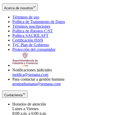
Acerca de nosotros
Términos de uso
Opens
Política de Tratamiento de Datos
in
Opens
Términos suscripciones
new
Opens
in
Política de Riesgos C/ST
window
in
Opens
new
Política SAGRILAFT
Opens
new
in
window
Certificación ISSN
Opens
in
window
new
TyC Plan de Gobierno
in
new
Opens
window
Protección del consumidor
new
window
in
Opens
window
new
in
window
new
window
Notificaciones judiciales
juridica@semana.com
Para contactar a gestión humana
gestionhumana@semana.com
Contáctenos
Horarios de atención
Lunes a Viernes
8:00 a.m. a 6:00 p.m.