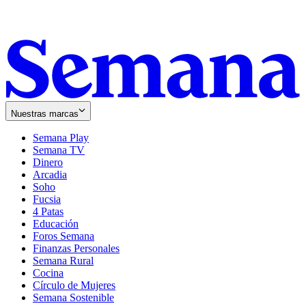
Nuestras marcas
Semana Play
Semana TV
Dinero
Arcadia
Soho
Opens
Fucsia
in
Opens
4 Patas
new
in
Educación
window
new
Foros Semana
window
Finanzas Personales
Semana Rural
Cocina
Círculo de Mujeres
Semana Sostenible