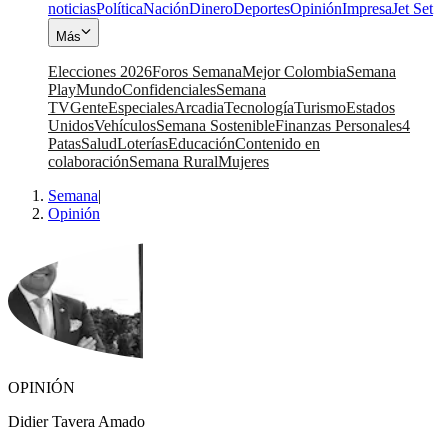
noticias
Política
Nación
Dinero
Deportes
Opinión
Impresa
Jet Set
Más
Elecciones 2026
Foros Semana
Mejor Colombia
Semana
Play
Mundo
Confidenciales
Semana
TV
Gente
Especiales
Arcadia
Tecnología
Turismo
Estados
Unidos
Vehículos
Semana Sostenible
Finanzas Personales
4
Patas
Salud
Loterías
Educación
Contenido en
colaboración
Semana Rural
Mujeres
Semana
|
Opinión
OPINIÓN
Didier Tavera Amado