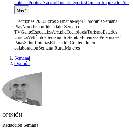
noticias
Política
Nación
Dinero
Deportes
Opinión
Impresa
Jet Set
Más
Elecciones 2026
Foros Semana
Mejor Colombia
Semana
Play
Mundo
Confidenciales
Semana
TV
Gente
Especiales
Arcadia
Tecnología
Turismo
Estados
Unidos
Vehículos
Semana Sostenible
Finanzas Personales
4
Patas
Salud
Loterías
Educación
Contenido en
colaboración
Semana Rural
Mujeres
Semana
|
Opinión
OPINIÓN
Redacción Semana