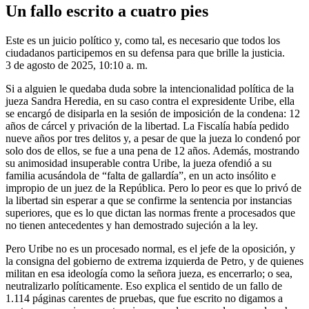
Un fallo escrito a cuatro pies
Este es un juicio político y, como tal, es necesario que todos los
ciudadanos participemos en su defensa para que brille la justicia.
3 de agosto de 2025, 10:10 a. m.
Si a alguien le quedaba duda sobre la intencionalidad política de la
jueza Sandra Heredia, en su caso contra el expresidente Uribe, ella
se encargó de disiparla en la sesión de imposición de la condena: 12
años de cárcel y privación de la libertad. La Fiscalía había pedido
nueve años por tres delitos y, a pesar de que la jueza lo condenó por
solo dos de ellos, se fue a una pena de 12 años. Además, mostrando
su animosidad insuperable contra Uribe, la jueza ofendió a su
familia acusándola de “falta de gallardía”, en un acto insólito e
impropio de un juez de la República. Pero lo peor es que lo privó de
la libertad sin esperar a que se confirme la sentencia por instancias
superiores, que es lo que dictan las normas frente a procesados que
no tienen antecedentes y han demostrado sujeción a la ley.
Pero Uribe no es un procesado normal, es el jefe de la oposición, y
la consigna del gobierno de extrema izquierda de Petro, y de quienes
militan en esa ideología como la señora jueza, es encerrarlo; o sea,
neutralizarlo políticamente. Eso explica el sentido de un fallo de
1.114 páginas carentes de pruebas, que fue escrito no digamos a