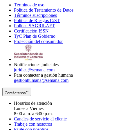
Términos de uso
Opens
Política de Tratamiento de Datos
in
Opens
Términos suscripciones
new
Opens
in
Política de Riesgos C/ST
window
in
Opens
new
Política SAGRILAFT
Opens
new
in
window
Certificación ISSN
Opens
in
window
new
TyC Plan de Gobierno
in
new
Opens
window
Protección del consumidor
new
window
in
Opens
window
new
in
window
new
window
Notificaciones judiciales
juridica@semana.com
Para contactar a gestión humana
gestionhumana@semana.com
Contáctenos
Horarios de atención
Lunes a Viernes
8:00 a.m. a 6:00 p.m.
Canales de servicio al cliente
Trabaje con nosotros
Paute con nosotros