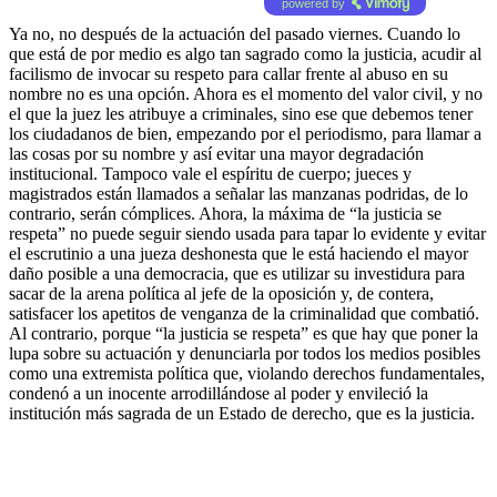
powered by
Ya no, no después de la actuación del pasado viernes. Cuando lo
que está de por medio es algo tan sagrado como la justicia, acudir al
facilismo de invocar su respeto para callar frente al abuso en su
nombre no es una opción. Ahora es el momento del valor civil, y no
el que la juez les atribuye a criminales, sino ese que debemos tener
los ciudadanos de bien, empezando por el periodismo, para llamar a
las cosas por su nombre y así evitar una mayor degradación
institucional. Tampoco vale el espíritu de cuerpo; jueces y
magistrados están llamados a señalar las manzanas podridas, de lo
contrario, serán cómplices. Ahora, la máxima de “la justicia se
respeta” no puede seguir siendo usada para tapar lo evidente y evitar
el escrutinio a una jueza deshonesta que le está haciendo el mayor
daño posible a una democracia, que es utilizar su investidura para
sacar de la arena política al jefe de la oposición y, de contera,
satisfacer los apetitos de venganza de la criminalidad que combatió.
Al contrario, porque “la justicia se respeta” es que hay que poner la
lupa sobre su actuación y denunciarla por todos los medios posibles
como una extremista política que, violando derechos fundamentales,
condenó a un inocente arrodillándose al poder y envileció la
institución más sagrada de un Estado de derecho, que es la justicia.