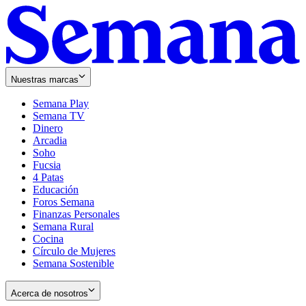
Nuestras marcas
Semana Play
Semana TV
Dinero
Arcadia
Soho
Opens
Fucsia
in
Opens
4 Patas
new
in
Educación
window
new
Foros Semana
window
Finanzas Personales
Semana Rural
Cocina
Círculo de Mujeres
Semana Sostenible
Acerca de nosotros