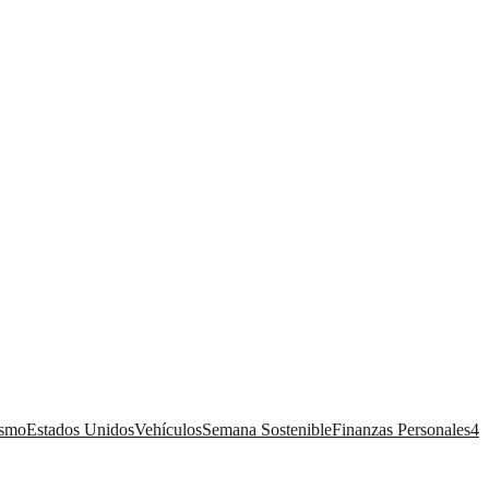
ismo
Estados Unidos
Vehículos
Semana Sostenible
Finanzas Personales
4