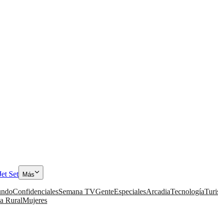
Jet Set
Más
ndo
Confidenciales
Semana TV
Gente
Especiales
Arcadia
Tecnología
Tur
a Rural
Mujeres