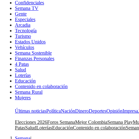
Confidenciales
Semana TV
Gente
Especiales
Arcadia
Tecnología
Turismo
Estados Unidos
Vehículos
Semana Sostenible
Finanzas Personales
4 Patas
Salud
Loterías
Educación
Contenido en colaboración
Semana Rural
Mujeres
Últimas noticias
Política
Nación
Dinero
Deportes
Opinión
Impresa
Elecciones 2026
Foros Semana
Mejor Colombia
Semana Play
Mu
Patas
Salud
Loterías
Educación
Contenido en colaboración
Seman
Semana
|