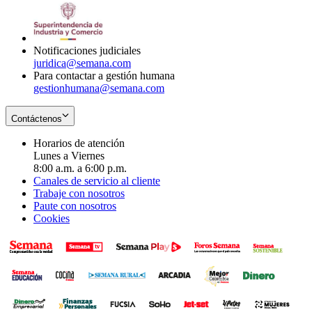
window
new
in
window
new
window
Notificaciones judiciales
juridica@semana.com
Para contactar a gestión humana
gestionhumana@semana.com
Contáctenos
Horarios de atención
Lunes a Viernes
8:00 a.m. a 6:00 p.m.
Canales de servicio al cliente
Trabaje con nosotros
Paute con nosotros
Cookies