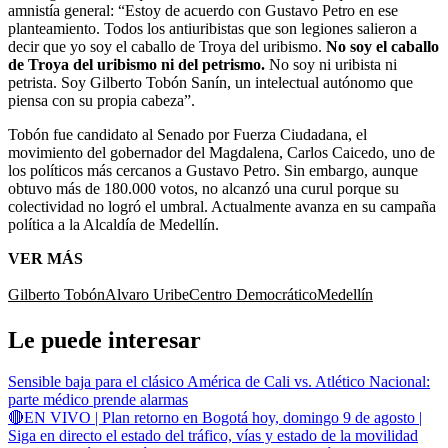
amnistía general: “Estoy de acuerdo con Gustavo Petro en ese
planteamiento. Todos los antiuribistas que son legiones salieron a
decir que yo soy el caballo de Troya del uribismo.
No soy el caballo
de Troya del uribismo ni del petrismo.
No soy ni uribista ni
petrista. Soy Gilberto Tobón Sanín, un intelectual autónomo que
piensa con su propia cabeza”.
Tobón fue candidato al Senado por Fuerza Ciudadana, el
movimiento del gobernador del Magdalena, Carlos Caicedo, uno de
los políticos más cercanos a Gustavo Petro. Sin embargo, aunque
obtuvo más de 180.000 votos, no alcanzó una curul porque su
colectividad no logró el umbral. Actualmente avanza en su campaña
política a la Alcaldía de Medellín.
VER MÁS
Gilberto Tobón
Alvaro Uribe
Centro Democrático
Medellín
Le puede interesar
Sensible baja para el clásico América de Cali vs. Atlético Nacional:
parte médico prende alarmas
🔴EN VIVO | Plan retorno en Bogotá hoy, domingo 9 de agosto |
Siga en directo el estado del tráfico, vías y estado de la movilidad