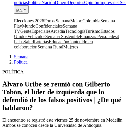
noticias
Política
Nación
Dinero
Deportes
Opinión
Impresa
Jet Set
Más
Elecciones 2026
Foros Semana
Mejor Colombia
Semana
Play
Mundo
Confidenciales
Semana
TV
Gente
Especiales
Arcadia
Tecnología
Turismo
Estados
Unidos
Vehículos
Semana Sostenible
Finanzas Personales
4
Patas
Salud
Loterías
Educación
Contenido en
colaboración
Semana Rural
Mujeres
Semana
|
Política
POLÍTICA
Álvaro Uribe se reunió con Gilberto
Tobón, el líder de izquierda que lo
defendió de los falsos positivos | ¿De qué
hablaron?
El encuentro se registró este viernes 25 de noviembre en Medellín.
Ambos se conocen desde la Universidad de Antioquia.