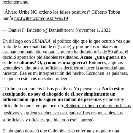
recientemente.
“Álvaro Uribe NO ordenó los falsos positivos” Gilberto Tobón
Sanín
pic.twitter.com/q6skFWa519
— Daniel F. Briceño (@Danielbricen)
November 1, 2022
En diálogo con
SEMANA,
el político dijo que lo que ocurrió “es que
fruto de la personalidad de él (Uribe) y porque los militares no
estaban combatiendo ya que la guerra ha durado más de 50 años, él
decidió apretarlos pidiéndoles resultados.
Acaso, ¿una guerra no
es de resultados? O, ¿cómo es una guerra?
Entonces, algunos
generales y algunos suboficiales decidieron hacer la atrocidad que
hicieron. Esa es mi interpretación del hecho. Escuchen las palabras,
es que en este país no saben ni leer”.
“Uribe no ordenó los falsos positivos. Yo pienso eso.
No lo estoy
exculpando, no soy el abogado de él, soy simplemente un
influenciador que lo siguen un millón de personas
y que estoy
diciendo lo que creo que ocurrió.
Reitero: Uribe no ordenó los falsos
positivos y ¿quiénes deben ser castigados? Los responsables, los
suboficiales y oficiales que hicieron eso”
, agregó.
El abogado destacó que Colombia está enferma y requiere una