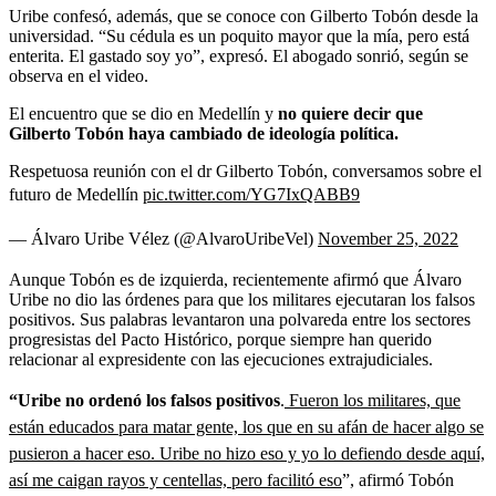
Uribe confesó, además, que se conoce con Gilberto Tobón desde la
universidad. “Su cédula es un poquito mayor que la mía, pero está
enterita. El gastado soy yo”, expresó. El abogado sonrió, según se
observa en el video.
El encuentro que se dio en Medellín y
no quiere decir que
Gilberto Tobón haya cambiado de ideología política.
Respetuosa reunión con el dr Gilberto Tobón, conversamos sobre el
futuro de Medellín
pic.twitter.com/YG7IxQABB9
— Álvaro Uribe Vélez (@AlvaroUribeVel)
November 25, 2022
Aunque Tobón es de izquierda, recientemente afirmó que Álvaro
Uribe no dio las órdenes para que los militares ejecutaran los falsos
positivos. Sus palabras levantaron una polvareda entre los sectores
progresistas del Pacto Histórico, porque siempre han querido
relacionar al expresidente con las ejecuciones extrajudiciales.
“Uribe no ordenó los falsos positivos
.
Fueron los militares, que
están educados para matar gente, los que en su afán de hacer algo se
pusieron a hacer eso. Uribe no hizo eso y yo lo defiendo desde aquí,
así me caigan rayos y centellas, pero facilitó eso
”, afirmó Tobón