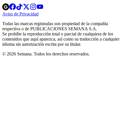
Opens
Opens
Opens
Opens
Opens
in
in
in
in
in
Aviso de Privacidad
Opens
new
new
new
new
new
in
window
window
window
window
window
Todas las marcas registradas son propiedad de la compañía
new
respectiva o de PUBLICACIONES SEMANA S.A.
window
Se prohíbe la reproducción total o parcial de cualquiera de los
contenidos que aquí aparezca, así como su traducción a cualquier
idioma sin autorización escrita por su titular.
© 2026 Semana. Todos los derechos reservados.