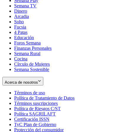
Semana Play
Semana TV
Dinero
Arcadia
Soho
Opens
Fucsia
in
Opens
4 Patas
new
in
Educación
window
new
Foros Semana
window
Finanzas Personales
Semana Rural
Cocina
Círculo de Mujeres
Semana Sostenible
Acerca de nosotros
Términos de uso
Opens
Política de Tratamiento de Datos
in
Opens
Términos suscripciones
new
Opens
in
Política de Riesgos C/ST
window
in
Opens
new
Política SAGRILAFT
Opens
new
in
window
Certificación ISSN
Opens
in
window
new
TyC Plan de Gobierno
in
new
Opens
window
Protección del consumidor
new
window
in
Opens