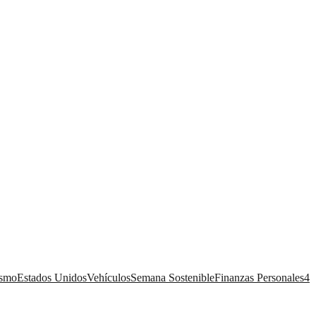
ismo
Estados Unidos
Vehículos
Semana Sostenible
Finanzas Personales
4