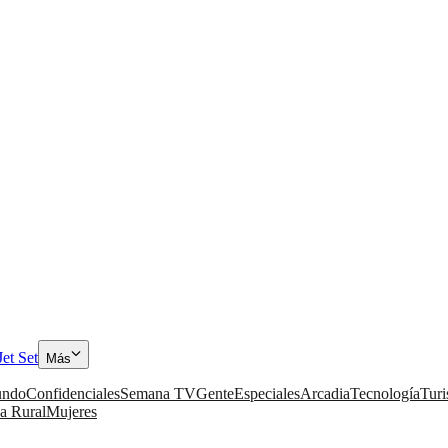
Jet Set
Más
ndo
Confidenciales
Semana TV
Gente
Especiales
Arcadia
Tecnología
Tur
a Rural
Mujeres