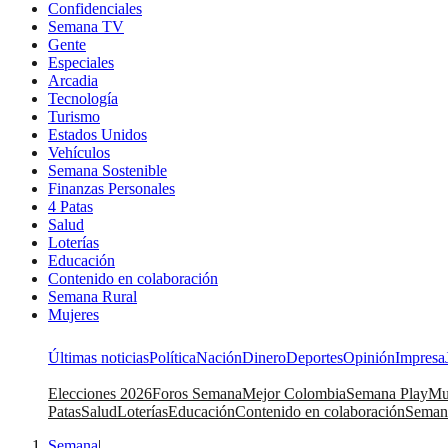
Confidenciales
Semana TV
Gente
Especiales
Arcadia
Tecnología
Turismo
Estados Unidos
Vehículos
Semana Sostenible
Finanzas Personales
4 Patas
Salud
Loterías
Educación
Contenido en colaboración
Semana Rural
Mujeres
Últimas noticias
Política
Nación
Dinero
Deportes
Opinión
Impresa
Elecciones 2026
Foros Semana
Mejor Colombia
Semana Play
Mu
Patas
Salud
Loterías
Educación
Contenido en colaboración
Seman
Semana
|