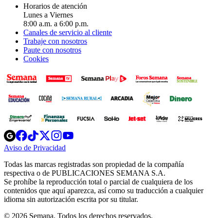
Horarios de atención
Lunes a Viernes
8:00 a.m. a 6:00 p.m.
Canales de servicio al cliente
Trabaje con nosotros
Paute con nosotros
Cookies
Opens
Opens
Opens
Opens
Opens
in
in
in
in
in
Aviso de Privacidad
Opens
new
new
new
new
new
in
window
window
window
window
window
Todas las marcas registradas son propiedad de la compañía
new
respectiva o de PUBLICACIONES SEMANA S.A.
window
Se prohíbe la reproducción total o parcial de cualquiera de los
contenidos que aquí aparezca, así como su traducción a cualquier
idioma sin autorización escrita por su titular.
© 2026 Semana. Todos los derechos reservados.