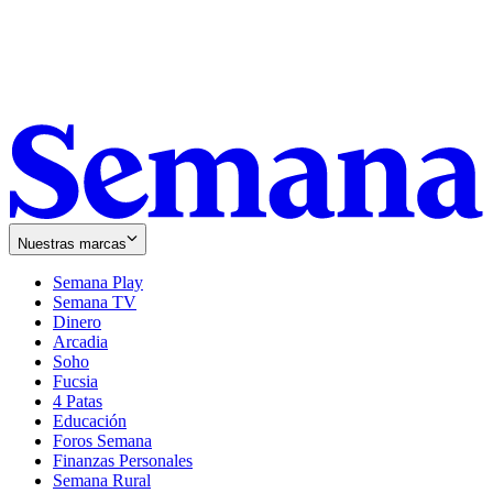
Nuestras marcas
Semana Play
Semana TV
Dinero
Arcadia
Soho
Opens
Fucsia
in
Opens
4 Patas
new
in
Educación
window
new
Foros Semana
window
Finanzas Personales
Semana Rural