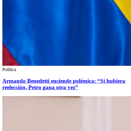
Política
Armando Benedetti enciende polémica: “Si hubiera
reelección, Petro gana otra vez”