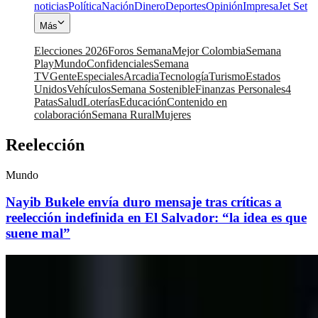
noticias
Política
Nación
Dinero
Deportes
Opinión
Impresa
Jet Set
Más
Elecciones 2026
Foros Semana
Mejor Colombia
Semana
Play
Mundo
Confidenciales
Semana
TV
Gente
Especiales
Arcadia
Tecnología
Turismo
Estados
Unidos
Vehículos
Semana Sostenible
Finanzas Personales
4
Patas
Salud
Loterías
Educación
Contenido en
colaboración
Semana Rural
Mujeres
Reelección
Mundo
Nayib Bukele envía duro mensaje tras críticas a
reelección indefinida en El Salvador: “la idea es que
suene mal”