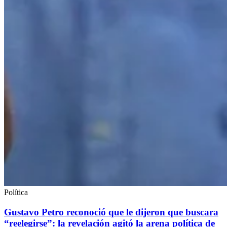
Política
Gustavo Petro reconoció que le dijeron que buscara
“reelegirse”: la revelación agitó la arena política de