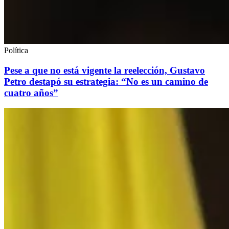
Política
Pese a que no está vigente la reelección, Gustavo
Petro destapó su estrategia: “No es un camino de
cuatro años”