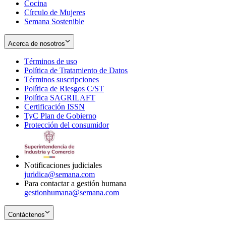
Cocina
Círculo de Mujeres
Semana Sostenible
Acerca de nosotros
Términos de uso
Opens
Política de Tratamiento de Datos
in
Opens
Términos suscripciones
new
Opens
in
Política de Riesgos C/ST
window
in
Opens
new
Política SAGRILAFT
Opens
new
in
window
Certificación ISSN
Opens
in
window
new
TyC Plan de Gobierno
in
new
Opens
window
Protección del consumidor
new
window
in
Opens
window
new
in
window
new
window
Notificaciones judiciales
juridica@semana.com
Para contactar a gestión humana
gestionhumana@semana.com
Contáctenos