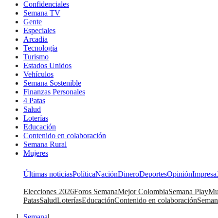
Confidenciales
Semana TV
Gente
Especiales
Arcadia
Tecnología
Turismo
Estados Unidos
Vehículos
Semana Sostenible
Finanzas Personales
4 Patas
Salud
Loterías
Educación
Contenido en colaboración
Semana Rural
Mujeres
Últimas noticias
Política
Nación
Dinero
Deportes
Opinión
Impresa
Elecciones 2026
Foros Semana
Mejor Colombia
Semana Play
Mu
Patas
Salud
Loterías
Educación
Contenido en colaboración
Seman
Semana
|