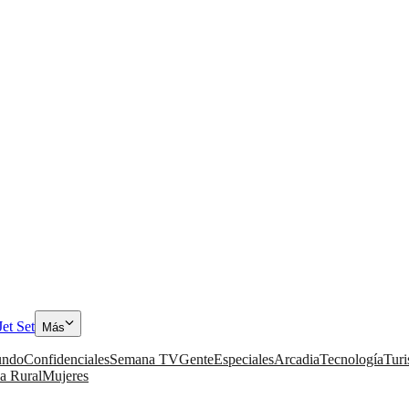
Jet Set
Más
ndo
Confidenciales
Semana TV
Gente
Especiales
Arcadia
Tecnología
Tur
a Rural
Mujeres