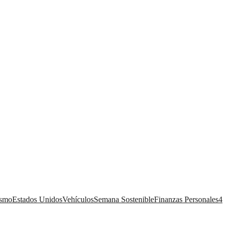
ismo
Estados Unidos
Vehículos
Semana Sostenible
Finanzas Personales
4