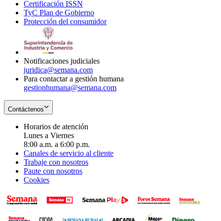
Certificación ISSN
Opens
in
window
new
TyC Plan de Gobierno
in
new
Opens
window
Protección del consumidor
new
window
in
Opens
window
new
in
window
new
window
Notificaciones judiciales
juridica@semana.com
Para contactar a gestión humana
gestionhumana@semana.com
Contáctenos
Horarios de atención
Lunes a Viernes
8:00 a.m. a 6:00 p.m.
Canales de servicio al cliente
Trabaje con nosotros
Paute con nosotros
Cookies