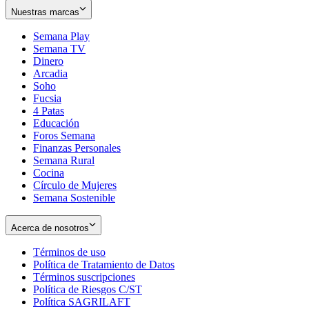
Nuestras marcas
Semana Play
Semana TV
Dinero
Arcadia
Soho
Opens
Fucsia
in
Opens
4 Patas
new
in
Educación
window
new
Foros Semana
window
Finanzas Personales
Semana Rural
Cocina
Círculo de Mujeres
Semana Sostenible
Acerca de nosotros
Términos de uso
Opens
Política de Tratamiento de Datos
in
Opens
Términos suscripciones
new
Opens
in
Política de Riesgos C/ST
window
in
Opens
new
Política SAGRILAFT
Opens
new
in
window