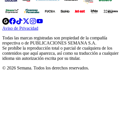
Opens
Opens
Opens
Opens
Opens
in
in
in
in
in
Aviso de Privacidad
Opens
new
new
new
new
new
in
window
window
window
window
window
Todas las marcas registradas son propiedad de la compañía
new
respectiva o de PUBLICACIONES SEMANA S.A.
window
Se prohíbe la reproducción total o parcial de cualquiera de los
contenidos que aquí aparezca, así como su traducción a cualquier
idioma sin autorización escrita por su titular.
© 2026 Semana. Todos los derechos reservados.