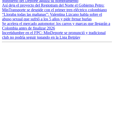
Ministerio del Deporte agiliza su nombramiento
Así deja el proyecto del Regiotram del Norte el Gobierno Petro:
MinTransporte se despide con el primer tren eléctrico colombiano
“Lloraba todas las mañanas”: Valentina Lizcano habla sobre el
abuso sexual que sufrió a los 5 años y pide frenar burlas
Se acelera el mercado automotor: los carros y marcas que llegarán a
Colombia antes de finalizar 2026
Incertidumbre en el FPC: MinDeporte se pronunció y tradicional
club no podría seguir jugando en la Liga Betplay