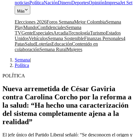
noticias
Política
Nación
Dinero
Deportes
Opinión
Impresa
Jet Set
Más
Elecciones 2026
Foros Semana
Mejor Colombia
Semana
Play
Mundo
Confidenciales
Semana
TV
Gente
Especiales
Arcadia
Tecnología
Turismo
Estados
Unidos
Vehículos
Semana Sostenible
Finanzas Personales
4
Patas
Salud
Loterías
Educación
Contenido en
colaboración
Semana Rural
Mujeres
Semana
|
Política
POLÍTICA
Nueva arremetida de César Gaviria
contra Carolina Corcho por la reforma a
la salud: “Ha hecho una caracterización
del sistema completamente ajena a la
realidad”
El jefe único del Partido Liberal señaló: “Se desconocen el origen y