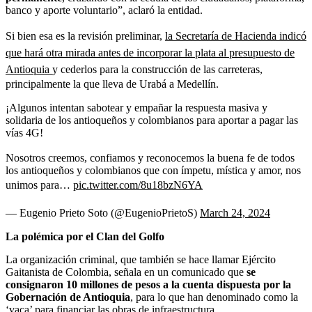
banco y aporte voluntario”, aclaró la entidad.
Si bien esa es la revisión preliminar,
la Secretaría de Hacienda indicó
que hará otra mirada antes de incorporar la plata al presupuesto de
Antioquia
y cederlos para la construcción de las carreteras,
principalmente la que lleva de Urabá a Medellín.
¡Algunos intentan sabotear y empañar la respuesta masiva y
solidaria de los antioqueños y colombianos para aportar a pagar las
vías 4G!
Nosotros creemos, confiamos y reconocemos la buena fe de todos
los antioqueños y colombianos que con ímpetu, mística y amor, nos
unimos para…
pic.twitter.com/8u18bzN6YA
— Eugenio Prieto Soto (@EugenioPrietoS)
March 24, 2024
La polémica por el Clan del Golfo
La organización criminal, que también se hace llamar Ejército
Gaitanista de Colombia, señala en un comunicado que
se
consignaron 10 millones de pesos a la cuenta dispuesta por la
Gobernación de Antioquia
, para lo que han denominado como la
‘vaca’ para financiar las obras de infraestructura.