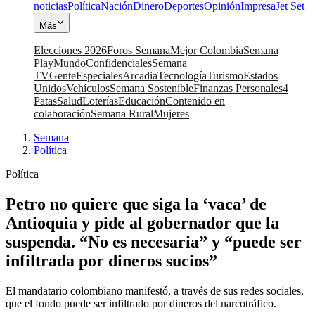
noticias
Política
Nación
Dinero
Deportes
Opinión
Impresa
Jet Set
Más
Elecciones 2026
Foros Semana
Mejor Colombia
Semana
Play
Mundo
Confidenciales
Semana
TV
Gente
Especiales
Arcadia
Tecnología
Turismo
Estados
Unidos
Vehículos
Semana Sostenible
Finanzas Personales
4
Patas
Salud
Loterías
Educación
Contenido en
colaboración
Semana Rural
Mujeres
Semana
|
Política
Política
Petro no quiere que siga la ‘vaca’ de
Antioquia y pide al gobernador que la
suspenda. “No es necesaria” y “puede ser
infiltrada por dineros sucios”
El mandatario colombiano manifestó, a través de sus redes sociales,
que el fondo puede ser infiltrado por dineros del narcotráfico.