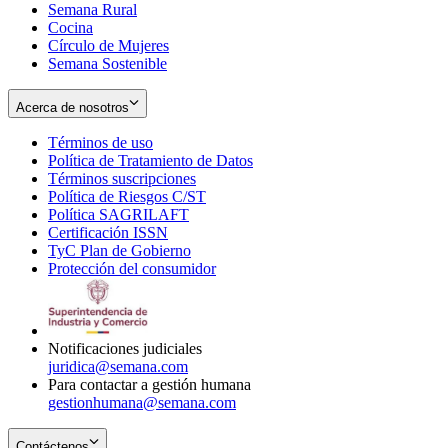
Semana Rural
Cocina
Círculo de Mujeres
Semana Sostenible
Acerca de nosotros
Términos de uso
Opens
Política de Tratamiento de Datos
in
Opens
Términos suscripciones
new
Opens
in
Política de Riesgos C/ST
window
in
Opens
new
Política SAGRILAFT
Opens
new
in
window
Certificación ISSN
Opens
in
window
new
TyC Plan de Gobierno
in
new
Opens
window
Protección del consumidor
new
window
in
Opens
window
new
in
window
new
window
Notificaciones judiciales
juridica@semana.com
Para contactar a gestión humana
gestionhumana@semana.com
Contáctenos