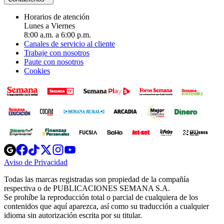
Horarios de atención
Lunes a Viernes
8:00 a.m. a 6:00 p.m.
Canales de servicio al cliente
Trabaje con nosotros
Paute con nosotros
Cookies
Opens
Opens
Opens
Opens
Opens
in
in
in
in
in
Aviso de Privacidad
Opens
new
new
new
new
new
in
window
window
window
window
window
Todas las marcas registradas son propiedad de la compañía
new
respectiva o de PUBLICACIONES SEMANA S.A.
window
Se prohíbe la reproducción total o parcial de cualquiera de los
contenidos que aquí aparezca, así como su traducción a cualquier
idioma sin autorización escrita por su titular.