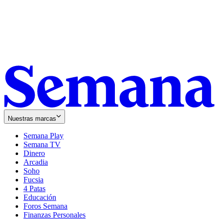
Nuestras marcas
Semana Play
Semana TV
Dinero
Arcadia
Soho
Opens
Fucsia
in
Opens
4 Patas
new
in
Educación
window
new
Foros Semana
window
Finanzas Personales