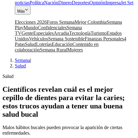
noticias
Política
Nación
Dinero
Deportes
Opinión
Impresa
Jet Set
Más
Elecciones 2026
Foros Semana
Mejor Colombia
Semana
Play
Mundo
Confidenciales
Semana
TV
Gente
Especiales
Arcadia
Tecnología
Turismo
Estados
Unidos
Vehículos
Semana Sostenible
Finanzas Personales
4
Patas
Salud
Loterías
Educación
Contenido en
colaboración
Semana Rural
Mujeres
Semana
|
Salud
Salud
Científicos revelan cuál es el mejor
cepillo de dientes para evitar la caries;
estos trucos ayudan a tener una buena
salud bucal
Malos hábitos bucales pueden provocar la aparición de ciertas
enfermedades.