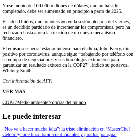
Y ese monto de 100.000 millones de dólares, que no ha sido
completado, debe ser aumentado en principio a partir de 2025.
Estados Unidos, que no intervino en la sesión plenaria del viernes,
es un decidido partidario de incrementar los compromisos, pero ha
rechazado hasta ahora la creación de un nuevo mecanismo
financiero.
El emisario especial estadounidense para el clima, John Kerry, dio
positivo por coronavirus, aunque sigue “trabajando por teléfono con
su equipo de negociadores y sus homólogos extranjeros para
garantizar un resultado exitoso en la COP27″, indicó su portavoz,
Whitney Smith.
Con información de AFP.
VER MÁS
COP27
Medio ambiente
Noticias del mundo
Le puede interesar
“Nos va a hacer mucha falta”: la triste eliminación en ‘MasterChef
Celebrity’ que hizo llorar a participantes y jurados por igual