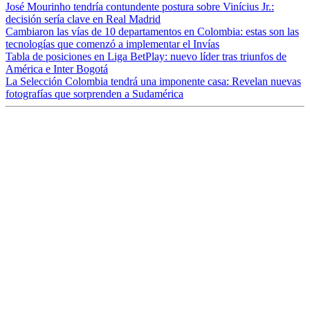
José Mourinho tendría contundente postura sobre Vinícius Jr.:
decisión sería clave en Real Madrid
Cambiaron las vías de 10 departamentos en Colombia: estas son las
tecnologías que comenzó a implementar el Invías
Tabla de posiciones en Liga BetPlay: nuevo líder tras triunfos de
América e Inter Bogotá
La Selección Colombia tendrá una imponente casa: Revelan nuevas
fotografías que sorprenden a Sudamérica