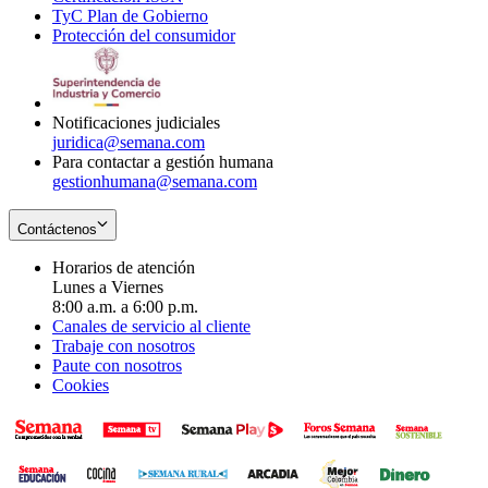
TyC Plan de Gobierno
in
new
Opens
window
Protección del consumidor
new
window
in
Opens
window
new
in
window
new
window
Notificaciones judiciales
juridica@semana.com
Para contactar a gestión humana
gestionhumana@semana.com
Contáctenos
Horarios de atención
Lunes a Viernes
8:00 a.m. a 6:00 p.m.
Canales de servicio al cliente
Trabaje con nosotros
Paute con nosotros
Cookies