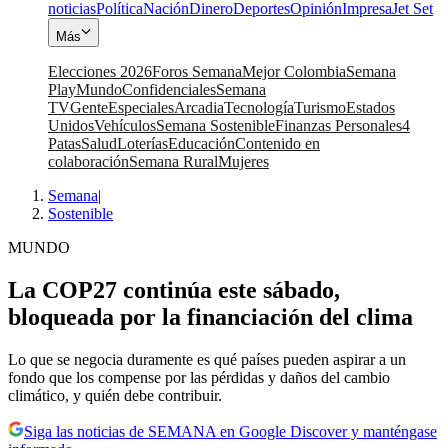
noticias
Política
Nación
Dinero
Deportes
Opinión
Impresa
Jet Set
Más
Elecciones 2026
Foros Semana
Mejor Colombia
Semana
Play
Mundo
Confidenciales
Semana
TV
Gente
Especiales
Arcadia
Tecnología
Turismo
Estados
Unidos
Vehículos
Semana Sostenible
Finanzas Personales
4
Patas
Salud
Loterías
Educación
Contenido en
colaboración
Semana Rural
Mujeres
Semana
|
Sostenible
MUNDO
La COP27 continúa este sábado,
bloqueada por la financiación del clima
Lo que se negocia duramente es qué países pueden aspirar a un
fondo que los compense por las pérdidas y daños del cambio
climático, y quién debe contribuir.
Siga las noticias de SEMANA en Google Discover y manténgase