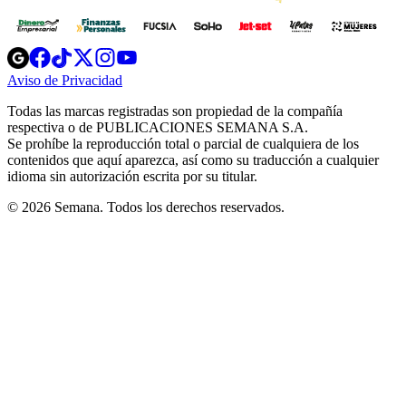
Opens
Opens
Opens
Opens
Opens
in
in
in
in
in
Aviso de Privacidad
Opens
new
new
new
new
new
in
window
window
window
window
window
Todas las marcas registradas son propiedad de la compañía
new
respectiva o de PUBLICACIONES SEMANA S.A.
window
Se prohíbe la reproducción total o parcial de cualquiera de los
contenidos que aquí aparezca, así como su traducción a cualquier
idioma sin autorización escrita por su titular.
© 2026 Semana. Todos los derechos reservados.