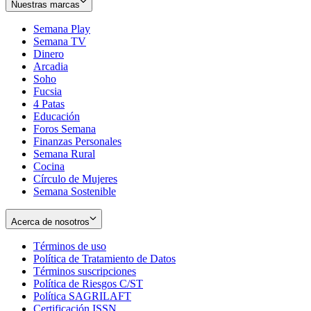
Nuestras marcas
Semana Play
Semana TV
Dinero
Arcadia
Soho
Opens
Fucsia
in
Opens
4 Patas
new
in
Educación
window
new
Foros Semana
window
Finanzas Personales
Semana Rural
Cocina
Círculo de Mujeres
Semana Sostenible
Acerca de nosotros
Términos de uso
Opens
Política de Tratamiento de Datos
in
Opens
Términos suscripciones
new
Opens
in
Política de Riesgos C/ST
window
in
Opens
new
Política SAGRILAFT
Opens
new
in
window
Certificación ISSN
Opens
in
window
new