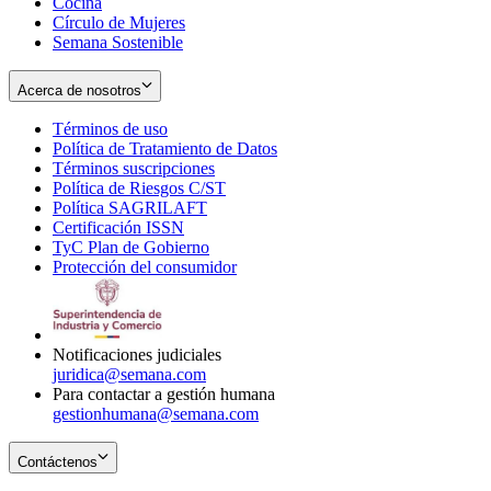
Cocina
Círculo de Mujeres
Semana Sostenible
Acerca de nosotros
Términos de uso
Opens
Política de Tratamiento de Datos
in
Opens
Términos suscripciones
new
Opens
in
Política de Riesgos C/ST
window
in
Opens
new
Política SAGRILAFT
Opens
new
in
window
Certificación ISSN
Opens
in
window
new
TyC Plan de Gobierno
in
new
Opens
window
Protección del consumidor
new
window
in
Opens
window
new
in
window
new
window
Notificaciones judiciales
juridica@semana.com
Para contactar a gestión humana
gestionhumana@semana.com
Contáctenos