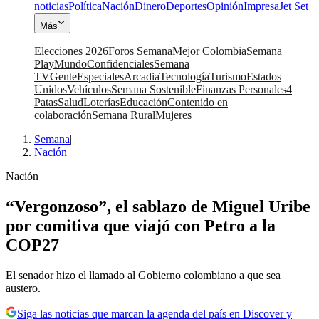
noticias
Política
Nación
Dinero
Deportes
Opinión
Impresa
Jet Set
Más
Elecciones 2026
Foros Semana
Mejor Colombia
Semana
Play
Mundo
Confidenciales
Semana
TV
Gente
Especiales
Arcadia
Tecnología
Turismo
Estados
Unidos
Vehículos
Semana Sostenible
Finanzas Personales
4
Patas
Salud
Loterías
Educación
Contenido en
colaboración
Semana Rural
Mujeres
Semana
|
Nación
Nación
“Vergonzoso”, el sablazo de Miguel Uribe
por comitiva que viajó con Petro a la
COP27
El senador hizo el llamado al Gobierno colombiano a que sea
austero.
Siga las noticias que marcan la agenda del país en Discover y