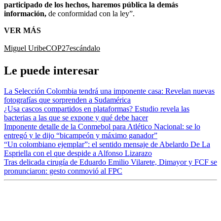
participado de los hechos, haremos pública la demás
información,
de conformidad con la ley”.
VER MÁS
Miguel Uribe
COP27
escándalo
Le puede interesar
La Selección Colombia tendrá una imponente casa: Revelan nuevas
fotografías que sorprenden a Sudamérica
¿Usa cascos compartidos en plataformas? Estudio revela las
bacterias a las que se expone y qué debe hacer
Imponente detalle de la Conmebol para Atlético Nacional: se lo
entregó y le dijo “bicampeón y máximo ganador”
“Un colombiano ejemplar”: el sentido mensaje de Abelardo De La
Espriella con el que despide a Alfonso Lizarazo
Tras delicada cirugía de Eduardo Emilio Vilarete, Dimayor y FCF se
pronunciaron: gesto conmovió al FPC