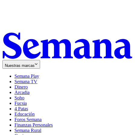
Nuestras marcas
Semana Play
Semana TV
Dinero
Arcadia
Soho
Opens
Fucsia
in
Opens
4 Patas
new
in
Educación
window
new
Foros Semana
window
Finanzas Personales
Semana Rural