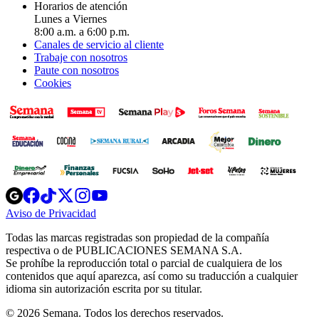
Horarios de atención
Lunes a Viernes
8:00 a.m. a 6:00 p.m.
Canales de servicio al cliente
Trabaje con nosotros
Paute con nosotros
Cookies
Opens
Opens
Opens
Opens
Opens
in
in
in
in
in
Aviso de Privacidad
Opens
new
new
new
new
new
in
window
window
window
window
window
Todas las marcas registradas son propiedad de la compañía
new
respectiva o de PUBLICACIONES SEMANA S.A.
window
Se prohíbe la reproducción total o parcial de cualquiera de los
contenidos que aquí aparezca, así como su traducción a cualquier
idioma sin autorización escrita por su titular.
© 2026 Semana. Todos los derechos reservados.