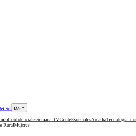
Jet Set
Más
ndo
Confidenciales
Semana TV
Gente
Especiales
Arcadia
Tecnología
Tur
a Rural
Mujeres