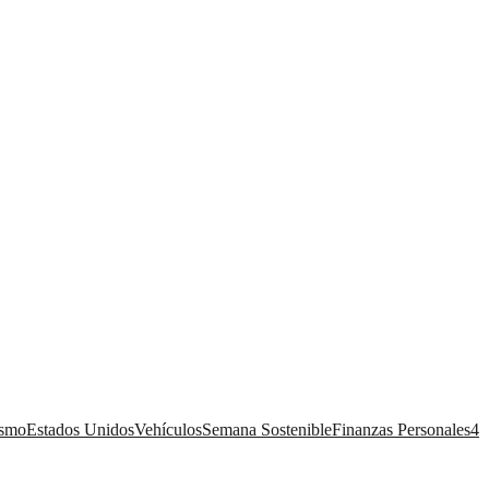
ismo
Estados Unidos
Vehículos
Semana Sostenible
Finanzas Personales
4