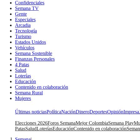
Confidenciales
Semana TV
Gente
Especiales
Arcadia
Tecnología
Turismo
Estados Unidos
Vehículos
Semana Sostenible
Finanzas Personales
4 Patas
Salud
Loterías
Educación
Contenido en colaboración
Semana Rural
Mujeres
Últimas noticias
Política
Nación
Dinero
Deportes
Opinión
Impresa
Elecciones 2026
Foros Semana
Mejor Colombia
Semana Play
Mu
Patas
Salud
Loterías
Educación
Contenido en colaboración
Seman
Semana
|