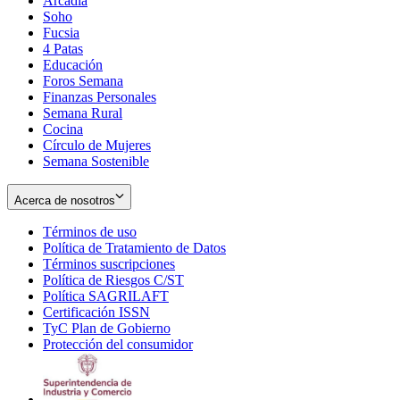
Arcadia
Soho
Opens
Fucsia
in
Opens
4 Patas
new
in
Educación
window
new
Foros Semana
window
Finanzas Personales
Semana Rural
Cocina
Círculo de Mujeres
Semana Sostenible
Acerca de nosotros
Términos de uso
Opens
Política de Tratamiento de Datos
in
Opens
Términos suscripciones
new
Opens
in
Política de Riesgos C/ST
window
in
Opens
new
Política SAGRILAFT
Opens
new
in
window
Certificación ISSN
Opens
in
window
new
TyC Plan de Gobierno
in
new
Opens
window
Protección del consumidor
new
window
in
Opens
window
new
in
window
new
window