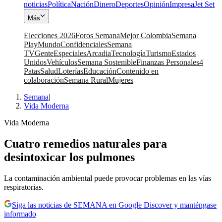
noticias
Política
Nación
Dinero
Deportes
Opinión
Impresa
Jet Set
Más
Elecciones 2026
Foros Semana
Mejor Colombia
Semana
Play
Mundo
Confidenciales
Semana
TV
Gente
Especiales
Arcadia
Tecnología
Turismo
Estados
Unidos
Vehículos
Semana Sostenible
Finanzas Personales
4
Patas
Salud
Loterías
Educación
Contenido en
colaboración
Semana Rural
Mujeres
Semana
|
Vida Moderna
Vida Moderna
Cuatro remedios naturales para
desintoxicar los pulmones
La contaminación ambiental puede provocar problemas en las vías
respiratorias.
Siga las noticias de SEMANA en Google Discover y manténgase
informado