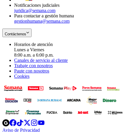
Notificaciones judiciales
juridica@semana.com
Para contactar a gestión humana
gestionhumana@semana.com
Contáctenos
Horarios de atención
Lunes a Viernes
8:00 a.m. a 6:00 p.m.
Canales de servicio al cliente
Trabaje con nosotros
Paute con nosotros
Cookies
Opens
Opens
Opens
Opens
Opens
in
in
in
in
in
Aviso de Privacidad
Opens