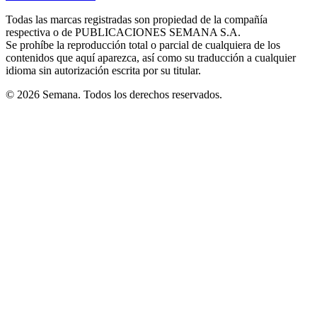
new
new
new
new
new
in
window
window
window
window
window
Todas las marcas registradas son propiedad de la compañía
new
respectiva o de PUBLICACIONES SEMANA S.A.
window
Se prohíbe la reproducción total o parcial de cualquiera de los
contenidos que aquí aparezca, así como su traducción a cualquier
idioma sin autorización escrita por su titular.
© 2026 Semana. Todos los derechos reservados.