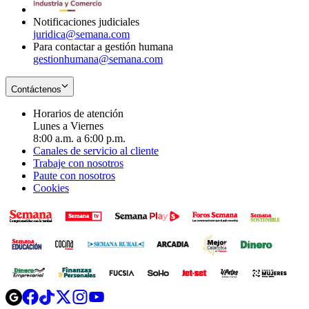
window
Notificaciones judiciales
juridica@semana.com
Para contactar a gestión humana
gestionhumana@semana.com
Contáctenos
Horarios de atención
Lunes a Viernes
8:00 a.m. a 6:00 p.m.
Canales de servicio al cliente
Trabaje con nosotros
Paute con nosotros
Cookies
Opens
Opens
Opens
Opens
Opens
in
in
in
in
in