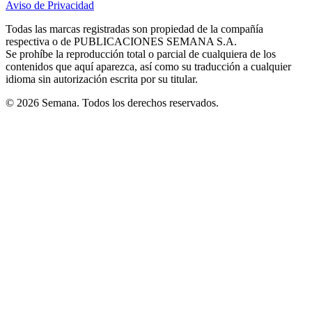
Aviso de Privacidad
Opens
new
new
new
new
new
in
window
window
window
window
window
Todas las marcas registradas son propiedad de la compañía
new
respectiva o de PUBLICACIONES SEMANA S.A.
window
Se prohíbe la reproducción total o parcial de cualquiera de los
contenidos que aquí aparezca, así como su traducción a cualquier
idioma sin autorización escrita por su titular.
© 2026 Semana. Todos los derechos reservados.