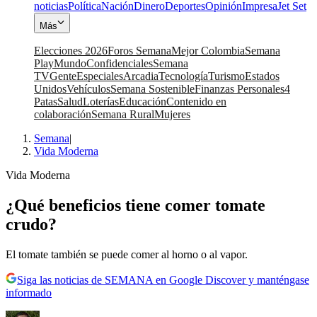
noticias
Política
Nación
Dinero
Deportes
Opinión
Impresa
Jet Set
Más
Elecciones 2026
Foros Semana
Mejor Colombia
Semana
Play
Mundo
Confidenciales
Semana
TV
Gente
Especiales
Arcadia
Tecnología
Turismo
Estados
Unidos
Vehículos
Semana Sostenible
Finanzas Personales
4
Patas
Salud
Loterías
Educación
Contenido en
colaboración
Semana Rural
Mujeres
Semana
|
Vida Moderna
Vida Moderna
¿Qué beneficios tiene comer tomate
crudo?
El tomate también se puede comer al horno o al vapor.
Siga las noticias de SEMANA en Google Discover y manténgase
informado