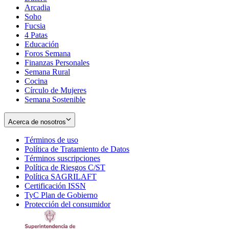
Arcadia
Soho
Opens
Fucsia
in
Opens
4 Patas
new
in
Educación
window
new
Foros Semana
window
Finanzas Personales
Semana Rural
Cocina
Círculo de Mujeres
Semana Sostenible
Acerca de nosotros
Términos de uso
Opens
Política de Tratamiento de Datos
in
Opens
Términos suscripciones
new
Opens
in
Política de Riesgos C/ST
window
in
Opens
new
Política SAGRILAFT
Opens
new
in
window
Certificación ISSN
Opens
in
window
new
TyC Plan de Gobierno
in
new
Opens
window
Protección del consumidor
new
window
in
Opens
window
new
in
window
new