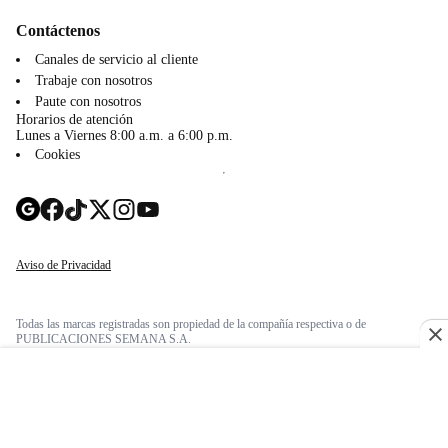
Contáctenos
Canales de servicio al cliente
Trabaje con nosotros
Paute con nosotros
Horarios de atención
Lunes a Viernes 8:00 a.m. a 6:00 p.m.
Cookies
Aviso de Privacidad
Todas las marcas registradas son propiedad de la compañía respectiva o de
PUBLICACIONES SEMANA S.A.
Se prohíbe la reproducción total o parcial de cualquiera de los contenidos que aquí
aparezca, así como su traducción a cualquier idioma sin autorización escrita por su
titular.
© 2026 Semana. Todos los derechos reservados.