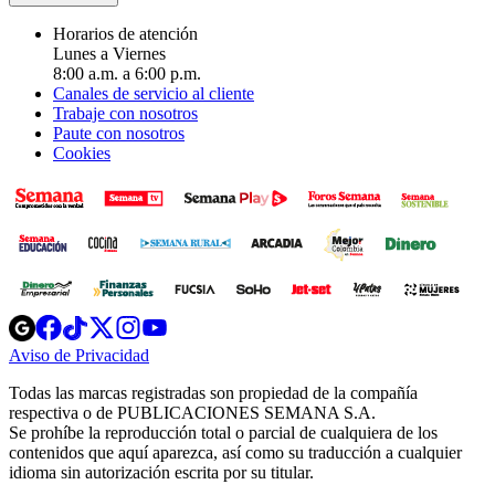
Horarios de atención
Lunes a Viernes
8:00 a.m. a 6:00 p.m.
Canales de servicio al cliente
Trabaje con nosotros
Paute con nosotros
Cookies
Opens
Opens
Opens
Opens
Opens
in
in
in
in
in
Aviso de Privacidad
Opens
new
new
new
new
new
in
window
window
window
window
window
Todas las marcas registradas son propiedad de la compañía
new
respectiva o de PUBLICACIONES SEMANA S.A.
window
Se prohíbe la reproducción total o parcial de cualquiera de los
contenidos que aquí aparezca, así como su traducción a cualquier
idioma sin autorización escrita por su titular.