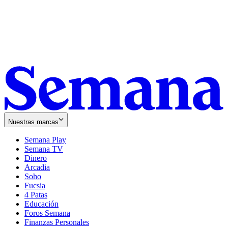
Nuestras marcas
Semana Play
Semana TV
Dinero
Arcadia
Soho
Opens
Fucsia
in
Opens
4 Patas
new
in
Educación
window
new
Foros Semana
window
Finanzas Personales