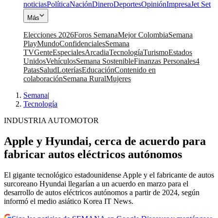
noticias
Política
Nación
Dinero
Deportes
Opinión
Impresa
Jet Set
Más
Elecciones 2026
Foros Semana
Mejor Colombia
Semana
Play
Mundo
Confidenciales
Semana
TV
Gente
Especiales
Arcadia
Tecnología
Turismo
Estados
Unidos
Vehículos
Semana Sostenible
Finanzas Personales
4
Patas
Salud
Loterías
Educación
Contenido en
colaboración
Semana Rural
Mujeres
Semana
|
Tecnología
INDUSTRIA AUTOMOTOR
Apple y Hyundai, cerca de acuerdo para
fabricar autos eléctricos autónomos
El gigante tecnológico estadounidense Apple y el fabricante de autos
surcoreano Hyundai llegarían a un acuerdo en marzo para el
desarrollo de autos eléctricos autónomos a partir de 2024, según
informó el medio asiático Korea IT News.