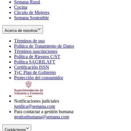
Semana Rural
Cocina
Círculo de Mujeres
Semana Sostenible
Acerca de nosotros
Términos de uso
Opens
Política de Tratamiento de Datos
in
Opens
Términos suscripciones
new
Opens
in
Política de Riesgos C/ST
window
in
Opens
new
Política SAGRILAFT
Opens
new
in
window
Certificación ISSN
Opens
in
window
new
TyC Plan de Gobierno
in
new
Opens
window
Protección del consumidor
new
window
in
Opens
window
new
in
window
new
window
Notificaciones judiciales
juridica@semana.com
Para contactar a gestión humana
gestionhumana@semana.com
Contáctenos