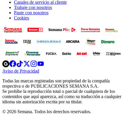
Canales de servicio al cliente
Trabaje con nosotros
Paute con nosotros
Cookies
Opens
Opens
Opens
Opens
Opens
in
in
in
in
in
Aviso de Privacidad
Opens
new
new
new
new
new
in
window
window
window
window
window
Todas las marcas registradas son propiedad de la compañía
new
respectiva o de PUBLICACIONES SEMANA S.A.
window
Se prohíbe la reproducción total o parcial de cualquiera de los
contenidos que aquí aparezca, así como su traducción a cualquier
idioma sin autorización escrita por su titular.
© 2026 Semana. Todos los derechos reservados.