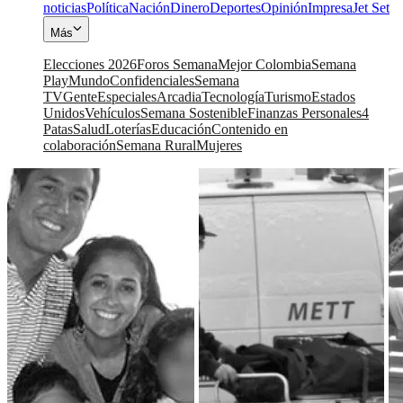
noticias
Política
Nación
Dinero
Deportes
Opinión
Impresa
Jet Set
Más
Elecciones 2026
Foros Semana
Mejor Colombia
Semana
Play
Mundo
Confidenciales
Semana
TV
Gente
Especiales
Arcadia
Tecnología
Turismo
Estados
Unidos
Vehículos
Semana Sostenible
Finanzas Personales
4
Patas
Salud
Loterías
Educación
Contenido en
colaboración
Semana Rural
Mujeres