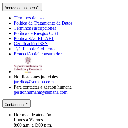
Acerca de nosotros
Términos de uso
Opens
Política de Tratamiento de Datos
in
Opens
Términos suscripciones
new
Opens
in
Política de Riesgos C/ST
window
in
Opens
new
Política SAGRILAFT
Opens
new
in
window
Certificación ISSN
Opens
in
window
new
TyC Plan de Gobierno
in
new
Opens
window
Protección del consumidor
new
window
in
Opens
window
new
in
window
new
window
Notificaciones judiciales
juridica@semana.com
Para contactar a gestión humana
gestionhumana@semana.com
Contáctenos
Horarios de atención
Lunes a Viernes
8:00 a.m. a 6:00 p.m.