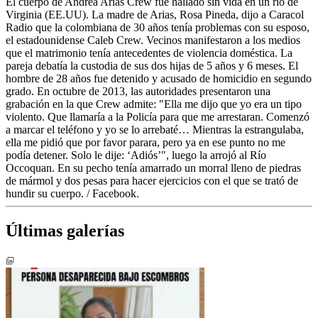
El cuerpo de Andrea Arias Crew fue hallado sin vida en un río de
Virginia (EE.UU). La madre de Arias, Rosa Pineda, dijo a Caracol
Radio que la colombiana de 30 años tenía problemas con su esposo,
el estadounidense Caleb Crew. Vecinos manifestaron a los medios
que el matrimonio tenía antecedentes de violencia doméstica. La
pareja debatía la custodia de sus dos hijas de 5 años y 6 meses. El
hombre de 28 años fue detenido y acusado de homicidio en segundo
grado. En octubre de 2013, las autoridades presentaron una
grabación en la que Crew admite: "Ella me dijo que yo era un tipo
violento. Que llamaría a la Policía para que me arrestaran. Comenzó
a marcar el teléfono y yo se lo arrebaté… Mientras la estrangulaba,
ella me pidió que por favor parara, pero ya en ese punto no me
podía detener. Solo le dije: ‘Adiós’", luego la arrojó al Río
Occoquan. En su pecho tenía amarrado un morral lleno de piedras
de mármol y dos pesas para hacer ejercicios con el que se trató de
hundir su cuerpo. / Facebook.
Últimas galerías