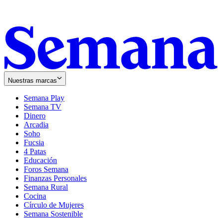
Nuestras marcas
Semana Play
Semana TV
Dinero
Arcadia
Soho
Opens
Fucsia
in
Opens
4 Patas
new
in
Educación
window
new
Foros Semana
window
Finanzas Personales
Semana Rural
Cocina
Círculo de Mujeres
Semana Sostenible