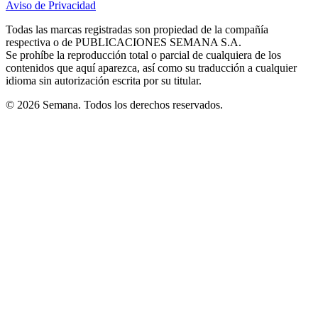
Aviso de Privacidad
Opens
new
new
new
new
new
in
window
window
window
window
window
Todas las marcas registradas son propiedad de la compañía
new
respectiva o de PUBLICACIONES SEMANA S.A.
window
Se prohíbe la reproducción total o parcial de cualquiera de los
contenidos que aquí aparezca, así como su traducción a cualquier
idioma sin autorización escrita por su titular.
© 2026 Semana. Todos los derechos reservados.