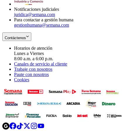
window
Notificaciones judiciales
juridica@semana.com
Para contactar a gestión humana
gestionhumana@semana.com
Contáctenos
Horarios de atención
Lunes a Viernes
8:00 a.m. a 6:00 p.m.
Canales de servicio al cliente
Trabaje con nosotros
Paute con nosotros
Cookies
Opens
Opens
Opens
Opens
Opens
in
in
in
in
in