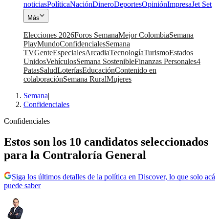
noticias
Política
Nación
Dinero
Deportes
Opinión
Impresa
Jet Set
Más
Elecciones 2026
Foros Semana
Mejor Colombia
Semana
Play
Mundo
Confidenciales
Semana
TV
Gente
Especiales
Arcadia
Tecnología
Turismo
Estados
Unidos
Vehículos
Semana Sostenible
Finanzas Personales
4
Patas
Salud
Loterías
Educación
Contenido en
colaboración
Semana Rural
Mujeres
Semana
|
Confidenciales
Confidenciales
Estos son los 10 candidatos seleccionados
para la Contraloría General
Siga los últimos detalles de la política en Discover, lo que solo acá
puede saber