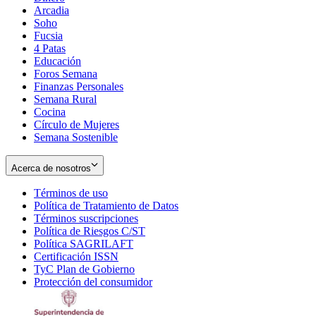
Arcadia
Soho
Opens
Fucsia
in
Opens
4 Patas
new
in
Educación
window
new
Foros Semana
window
Finanzas Personales
Semana Rural
Cocina
Círculo de Mujeres
Semana Sostenible
Acerca de nosotros
Términos de uso
Opens
Política de Tratamiento de Datos
in
Opens
Términos suscripciones
new
Opens
in
Política de Riesgos C/ST
window
in
Opens
new
Política SAGRILAFT
Opens
new
in
window
Certificación ISSN
Opens
in
window
new
TyC Plan de Gobierno
in
new
Opens
window
Protección del consumidor
new
window
in
Opens
window
new
in
window
new