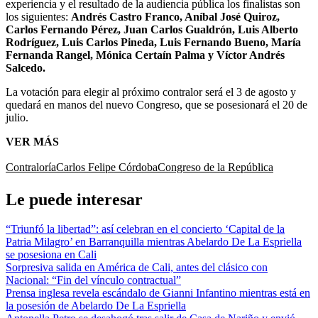
experiencia y el resultado de la audiencia pública los finalistas son
los siguientes:
Andrés Castro Franco, Aníbal José Quiroz,
Carlos Fernando Pérez, Juan Carlos Gualdrón, Luis Alberto
Rodríguez, Luis Carlos Pineda, Luis Fernando Bueno, María
Fernanda Rangel, Mónica Certaín Palma y Víctor Andrés
Salcedo.
La votación para elegir al próximo contralor será el 3 de agosto y
quedará en manos del nuevo Congreso, que se posesionará el 20 de
julio.
VER MÁS
Contraloría
Carlos Felipe Córdoba
Congreso de la República
Le puede interesar
“Triunfó la libertad”: así celebran en el concierto ‘Capital de la
Patria Milagro’ en Barranquilla mientras Abelardo De La Espriella
se posesiona en Cali
Sorpresiva salida en América de Cali, antes del clásico con
Nacional: “Fin del vínculo contractual”
Prensa inglesa revela escándalo de Gianni Infantino mientras está en
la posesión de Abelardo De La Espriella