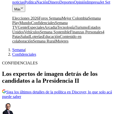
noticias
Política
Nación
Dinero
Deportes
Opinión
Impresa
Jet Set
Más
Elecciones 2026
Foros Semana
Mejor Colombia
Semana
Play
Mundo
Confidenciales
Semana
TV
Gente
Especiales
Arcadia
Tecnología
Turismo
Estados
Unidos
Vehículos
Semana Sostenible
Finanzas Personales
4
Patas
Salud
Loterías
Educación
Contenido en
colaboración
Semana Rural
Mujeres
Semana
|
Confidenciales
CONFIDENCIALES
Los expertos de imagen detrás de los
candidatos a la Presidencia II
Siga los últimos detalles de la política en Discover, lo que solo acá
puede saber