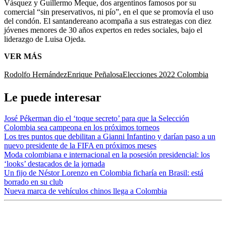
Vásquez y Guillermo Meque, dos argentinos famosos por su
comercial “sin preservativos, ni pío”, en el que se promovía el uso
del condón. El santandereano acompaña a sus estrategas con diez
jóvenes menores de 30 años expertos en redes sociales, bajo el
liderazgo de Luisa Ojeda.
VER MÁS
Rodolfo Hernández
Enrique Peñalosa
Elecciones 2022 Colombia
Le puede interesar
José Pékerman dio el ‘toque secreto’ para que la Selección
Colombia sea campeona en los próximos torneos
Los tres puntos que debilitan a Gianni Infantino y darían paso a un
nuevo presidente de la FIFA en próximos meses
Moda colombiana e internacional en la posesión presidencial: los
‘looks’ destacados de la jornada
Un fijo de Néstor Lorenzo en Colombia ficharía en Brasil: está
borrado en su club
Nueva marca de vehículos chinos llega a Colombia