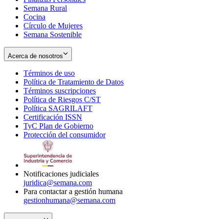
Semana Rural
Cocina
Círculo de Mujeres
Semana Sostenible
Acerca de nosotros
Términos de uso
Opens
Política de Tratamiento de Datos
in
Opens
Términos suscripciones
new
Opens
in
Política de Riesgos C/ST
window
in
Opens
new
Política SAGRILAFT
Opens
new
in
window
Certificación ISSN
Opens
in
window
new
TyC Plan de Gobierno
in
new
Opens
window
Protección del consumidor
new
window
in
Opens
window
new
in
window
new
window
Notificaciones judiciales
juridica@semana.com
Para contactar a gestión humana
gestionhumana@semana.com