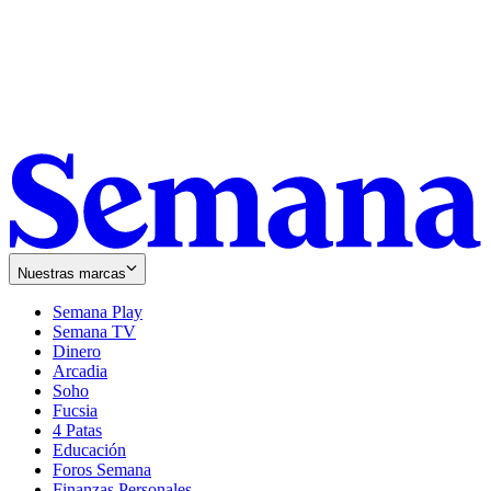
Nuestras marcas
Semana Play
Semana TV
Dinero
Arcadia
Soho
Opens
Fucsia
in
Opens
4 Patas
new
in
Educación
window
new
Foros Semana
window
Finanzas Personales