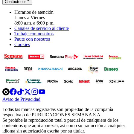
Contáctenos
Horarios de atención
Lunes a Viernes
8:00 a.m. a 6:00 p.m.
Canales de servicio al cliente
Trabaje con nosotros
Paute con nosotros
Cookies
Opens
Opens
Opens
Opens
Opens
in
in
in
in
in
Aviso de Privacidad
Opens
new
new
new
new
new
in
window
window
window
window
window
Todas las marcas registradas son propiedad de la compañía
new
respectiva o de PUBLICACIONES SEMANA S.A.
window
Se prohíbe la reproducción total o parcial de cualquiera de los
contenidos que aquí aparezca, así como su traducción a cualquier
idioma sin autorización escrita por su titular.