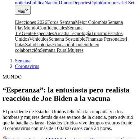
noticias
Política
Nación
Dinero
Deportes
Opinión
Impresa
Jet Set
Más
Elecciones 2026
Foros Semana
Mejor Colombia
Semana
Play
Mundo
Confidenciales
Semana
TV
Gente
Especiales
Arcadia
Tecnología
Turismo
Estados
Unidos
Vehículos
Semana Sostenible
Finanzas Personales
4
Patas
Salud
Loterías
Educación
Contenido en
colaboración
Semana Rural
Mujeres
Semana
|
Coronavirus
MUNDO
“Esperanza”: la entusiasta pero realista
reacción de Joe Biden a la vacuna
El presidente de Estados Unidos felicitó a la compañía y a los
hombres y mujeres detrás de ese avance de la ciencia, pero advirtió
que la batalla es larga. Estados Unidos vive tiempos oscuros frente
al coronavirus con más de 100.000 casos cada 24 horas.