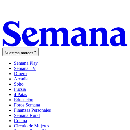
Nuestras marcas
Semana Play
Semana TV
Dinero
Arcadia
Soho
Opens
Fucsia
in
Opens
4 Patas
new
in
Educación
window
new
Foros Semana
window
Finanzas Personales
Semana Rural
Cocina
Círculo de Mujeres