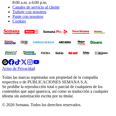
8:00 a.m. a 6:00 p.m.
Canales de servicio al cliente
Trabaje con nosotros
Paute con nosotros
Cookies
Opens
Opens
Opens
Opens
Opens
in
in
in
in
in
Aviso de Privacidad
Opens
new
new
new
new
new
in
window
window
window
window
window
Todas las marcas registradas son propiedad de la compañía
new
respectiva o de PUBLICACIONES SEMANA S.A.
window
Se prohíbe la reproducción total o parcial de cualquiera de los
contenidos que aquí aparezca, así como su traducción a cualquier
idioma sin autorización escrita por su titular.
© 2026 Semana. Todos los derechos reservados.