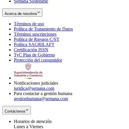
Semana Sostenible
Acerca de nosotros
Términos de uso
Opens
Política de Tratamiento de Datos
in
Opens
Términos suscripciones
new
Opens
in
Política de Riesgos C/ST
window
in
Opens
new
Política SAGRILAFT
Opens
new
in
window
Certificación ISSN
Opens
in
window
new
TyC Plan de Gobierno
in
new
Opens
window
Protección del consumidor
new
window
in
Opens
window
new
in
window
new
window
Notificaciones judiciales
juridica@semana.com
Para contactar a gestión humana
gestionhumana@semana.com
Contáctenos
Horarios de atención
Lunes a Viernes