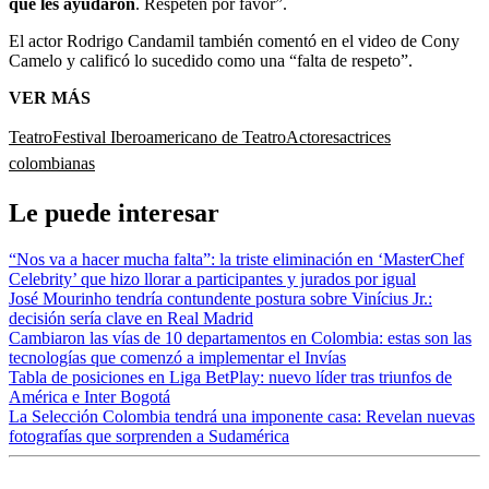
que les ayudaron
. Respeten por favor”.
El actor Rodrigo Candamil también comentó en el video de Cony
Camelo y calificó lo sucedido como una “falta de respeto”.
VER MÁS
Teatro
Festival Iberoamericano de Teatro
Actores
actrices
colombianas
Le puede interesar
“Nos va a hacer mucha falta”: la triste eliminación en ‘MasterChef
Celebrity’ que hizo llorar a participantes y jurados por igual
José Mourinho tendría contundente postura sobre Vinícius Jr.:
decisión sería clave en Real Madrid
Cambiaron las vías de 10 departamentos en Colombia: estas son las
tecnologías que comenzó a implementar el Invías
Tabla de posiciones en Liga BetPlay: nuevo líder tras triunfos de
América e Inter Bogotá
La Selección Colombia tendrá una imponente casa: Revelan nuevas
fotografías que sorprenden a Sudamérica