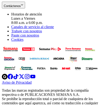
Contáctenos
Horarios de atención
Lunes a Viernes
8:00 a.m. a 6:00 p.m.
Canales de servicio al cliente
Trabaje con nosotros
Paute con nosotros
Cookies
Opens
Opens
Opens
Opens
Opens
in
in
in
in
in
Aviso de Privacidad
Opens
new
new
new
new
new
in
window
window
window
window
window
Todas las marcas registradas son propiedad de la compañía
new
respectiva o de PUBLICACIONES SEMANA S.A.
window
Se prohíbe la reproducción total o parcial de cualquiera de los
contenidos que aquí aparezca, así como su traducción a cualquier