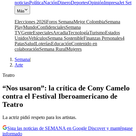
noticias
Política
Nación
Dinero
Deportes
Opinión
Impresa
Jet Set
Más
Elecciones 2026
Foros Semana
Mejor Colombia
Semana
Play
Mundo
Confidenciales
Semana
TV
Gente
Especiales
Arcadia
Tecnología
Turismo
Estados
Unidos
Vehículos
Semana Sostenible
Finanzas Personales
4
Patas
Salud
Loterías
Educación
Contenido en
colaboración
Semana Rural
Mujeres
Semana
|
Arte
Teatro
“Nos usaron”: la crítica de Cony Camelo
contra el Festival Iberoamericano de
Teatro
La actriz pidió respeto para los artistas.
Siga las noticias de SEMANA en Google Discover y manténgase
informado