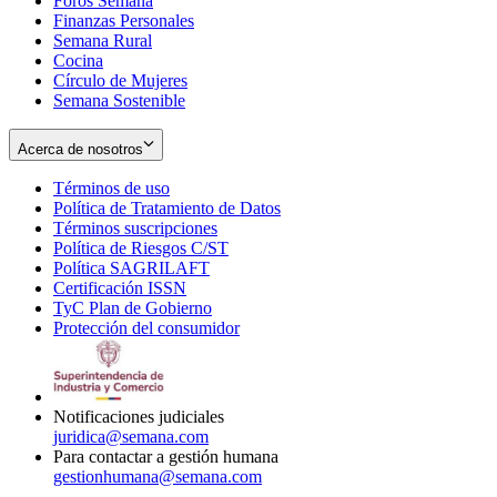
Foros Semana
window
Finanzas Personales
Semana Rural
Cocina
Círculo de Mujeres
Semana Sostenible
Acerca de nosotros
Términos de uso
Opens
Política de Tratamiento de Datos
in
Opens
Términos suscripciones
new
Opens
in
Política de Riesgos C/ST
window
in
Opens
new
Política SAGRILAFT
Opens
new
in
window
Certificación ISSN
Opens
in
window
new
TyC Plan de Gobierno
in
new
Opens
window
Protección del consumidor
new
window
in
Opens
window
new
in
window
new
window
Notificaciones judiciales
juridica@semana.com
Para contactar a gestión humana
gestionhumana@semana.com