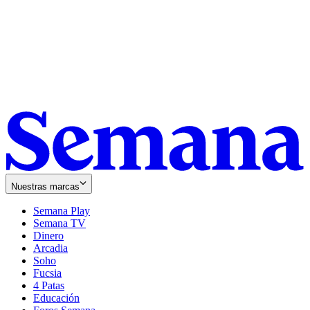
Nuestras marcas
Semana Play
Semana TV
Dinero
Arcadia
Soho
Opens
Fucsia
in
Opens
4 Patas
new
in
Educación
window
new