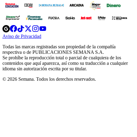
Opens
Opens
Opens
Opens
Opens
in
in
in
in
in
Aviso de Privacidad
Opens
new
new
new
new
new
in
window
window
window
window
window
Todas las marcas registradas son propiedad de la compañía
new
respectiva o de PUBLICACIONES SEMANA S.A.
window
Se prohíbe la reproducción total o parcial de cualquiera de los
contenidos que aquí aparezca, así como su traducción a cualquier
idioma sin autorización escrita por su titular.
© 2026 Semana. Todos los derechos reservados.