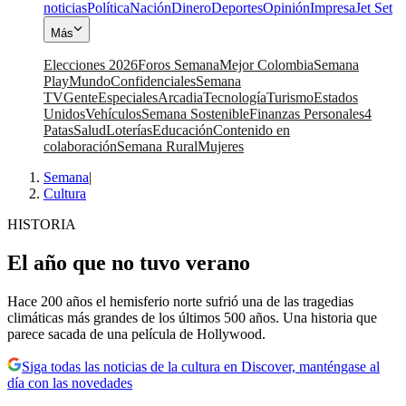
noticias
Política
Nación
Dinero
Deportes
Opinión
Impresa
Jet Set
Más
Elecciones 2026
Foros Semana
Mejor Colombia
Semana
Play
Mundo
Confidenciales
Semana
TV
Gente
Especiales
Arcadia
Tecnología
Turismo
Estados
Unidos
Vehículos
Semana Sostenible
Finanzas Personales
4
Patas
Salud
Loterías
Educación
Contenido en
colaboración
Semana Rural
Mujeres
Semana
|
Cultura
HISTORIA
El año que no tuvo verano
Hace 200 años el hemisferio norte sufrió una de las tragedias
climáticas más grandes de los últimos 500 años. Una historia que
parece sacada de una película de Hollywood.
Siga todas las noticias de la cultura en Discover, manténgase al
día con las novedades