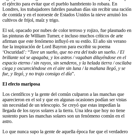
el ejército para evitar que el pueblo hambriento lo robara. En
Londres, los trabajadores fabriles pasaban días sin recibir una ración
de comida y en el noroeste de Estados Unidos la nieve arruinó los
cultivos de frijol, maíz y trigo.
El sol, opacado por nubes de color terroso y rojizo, fue plasmado en
las pinturas de William Turner, e incluso muchos críticos de arte
afirman que este fenómeno influyó en su estilo. El año sin verano
fue la inspiración de Lord Bayron para escribir su poema
‘Oscuridad’
:
“
Tuve un sueño, que no era del todo un sueño. / El
brillante sol se apagaba, y los astros / vagaban diluyéndose en el
espacio eterno / sin rayos, sin senderos, y la helada tierra / oscilaba
ciega y oscureciéndose en el aire sin luna / la mañana llegó, y se
fue, y llegó, y no trajo consigo el día
”.
El efecto mariposa
Los científicos y la gente del común culparon a las manchas que
aparecieron en el sol y que en algunas ocasiones podían ser vistas
sin necesidad de un telescopio. Se creyó que estas impedían la
llegada de los rayos solares a la tierra. Una idea que hoy no tiene
sustento pues las manchas solares son un fenómeno común en el
astro.
Lo que nunca supo la gente de aquella época fue que el verdadero