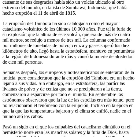
causante de sus desgracias había sido un volcán ubicado al otro
extremo del mundo, en la isla de Sumbawa, Indonesia, que había
hecho erupción el 11 de abril de 1815.
La erupción del Tambora ha sido catalogada como el mayor
cataclismo volcánico de los últimos 10.000 años. Fue tal la furia de
su explosión que la altura de este volcán, que era de más de cuatro
mil metros, se redujo a menos de tres mil. La columna conformada
por millones de toneladas de polvo, ceniza y gases superó los diez
kilómetros de alto, llegó hasta la estratósfera, mantuvo en penumbras
a la región de Indonesia durante días y causó la muerte de alrededor
de cien mil personas.
Semanas después, los europeos y norteamericanos se enteraron de la
noticia, pero consideraron que la erupción del Tambora era un hecho
lejano a sus vidas. Sin embargo, en la estratosfera, las partículas
livianas de polvo y de ceniza que no se precipitaron a la tierra,
comenzaron a esparcirse por todo el mundo. En septiembre los
astrónomos observaron que la luz de las estrellas era más tenue, pero
no relacionaron el fenómeno con la erupción. Incluso en la época en
que la que las temperaturas bajaron y el clima se enfrió, nadie en el
mundo ató los cabos.
Pasó un siglo en el que los culpables del cataclismo climático en el
hemisferio norte eran las manchas solares y la furia de Dios, hasta