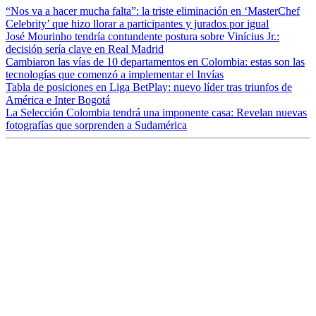
“Nos va a hacer mucha falta”: la triste eliminación en ‘MasterChef
Celebrity’ que hizo llorar a participantes y jurados por igual
José Mourinho tendría contundente postura sobre Vinícius Jr.:
decisión sería clave en Real Madrid
Cambiaron las vías de 10 departamentos en Colombia: estas son las
tecnologías que comenzó a implementar el Invías
Tabla de posiciones en Liga BetPlay: nuevo líder tras triunfos de
América e Inter Bogotá
La Selección Colombia tendrá una imponente casa: Revelan nuevas
fotografías que sorprenden a Sudamérica