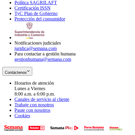
Política SAGRILAFT
Opens
new
in
window
Certificación ISSN
Opens
in
window
new
TyC Plan de Gobierno
in
new
Opens
window
Protección del consumidor
new
window
in
Opens
window
new
in
window
new
window
Notificaciones judiciales
juridica@semana.com
Para contactar a gestión humana
gestionhumana@semana.com
Contáctenos
Horarios de atención
Lunes a Viernes
8:00 a.m. a 6:00 p.m.
Canales de servicio al cliente
Trabaje con nosotros
Paute con nosotros
Cookies