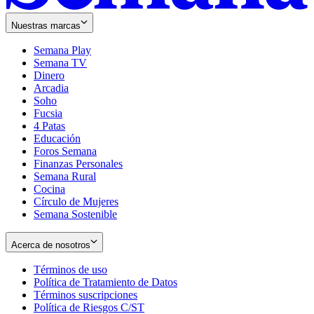
Nuestras marcas
Semana Play
Semana TV
Dinero
Arcadia
Soho
Opens
Fucsia
in
Opens
4 Patas
new
in
Educación
window
new
Foros Semana
window
Finanzas Personales
Semana Rural
Cocina
Círculo de Mujeres
Semana Sostenible
Acerca de nosotros
Términos de uso
Opens
Política de Tratamiento de Datos
in
Opens
Términos suscripciones
new
Opens
in
Política de Riesgos C/ST
window
in
Opens
new