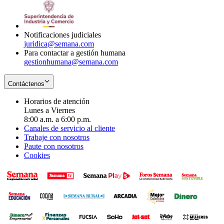
window
new
in
window
new
window
Notificaciones judiciales
juridica@semana.com
Para contactar a gestión humana
gestionhumana@semana.com
Contáctenos
Horarios de atención
Lunes a Viernes
8:00 a.m. a 6:00 p.m.
Canales de servicio al cliente
Trabaje con nosotros
Paute con nosotros
Cookies