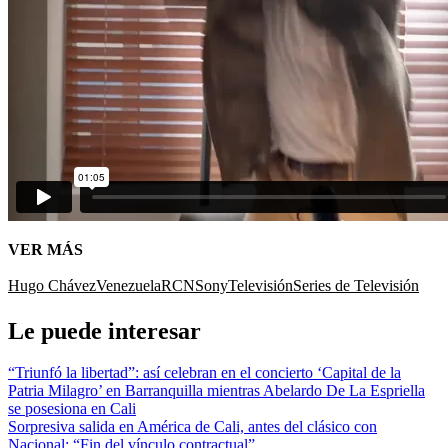
VER MÁS
Hugo Chávez
Venezuela
RCN
Sony
Televisión
Series de Televisión
Le puede interesar
“Triunfó la libertad”: así celebran en el concierto ‘Capital de la
Patria Milagro’ en Barranquilla mientras Abelardo De La Espriella
se posesiona en Cali
Sorpresiva salida en América de Cali, antes del clásico con
Nacional: “Fin del vínculo contractual”