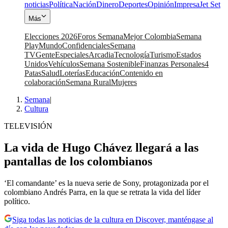
noticias
Política
Nación
Dinero
Deportes
Opinión
Impresa
Jet Set
Más
Elecciones 2026
Foros Semana
Mejor Colombia
Semana
Play
Mundo
Confidenciales
Semana
TV
Gente
Especiales
Arcadia
Tecnología
Turismo
Estados
Unidos
Vehículos
Semana Sostenible
Finanzas Personales
4
Patas
Salud
Loterías
Educación
Contenido en
colaboración
Semana Rural
Mujeres
Semana
|
Cultura
TELEVISIÓN
La vida de Hugo Chávez llegará a las
pantallas de los colombianos
‘El comandante’ es la nueva serie de Sony, protagonizada por el
colombiano Andrés Parra, en la que se retrata la vida del líder
político.
Siga todas las noticias de la cultura en Discover, manténgase al