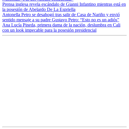
Prensa inglesa revela escándalo de Gianni Infantino mientras está en
la posesión de Abelardo De La Espriella
Antonella Petro se desahogó tras salir de Casa de Nariño y envió
sentido mensaje a su padre Gustavo Petro: “Esto no es un adiós”
Ana Lucía Pineda, primera dama de la nación, deslumbra en Cali
con un look impecable para la posesión presidencial