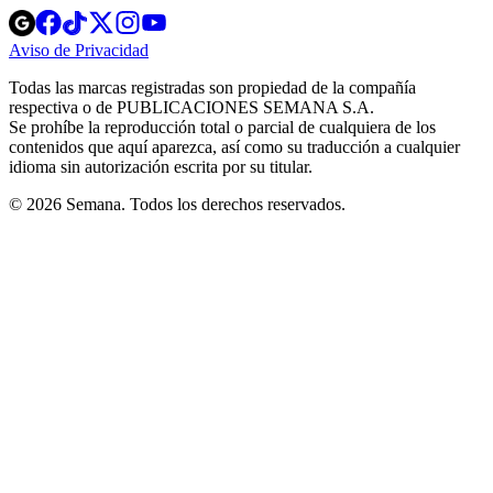
Opens
Opens
Opens
Opens
Opens
in
in
in
in
in
Aviso de Privacidad
Opens
new
new
new
new
new
in
window
window
window
window
window
Todas las marcas registradas son propiedad de la compañía
new
respectiva o de PUBLICACIONES SEMANA S.A.
window
Se prohíbe la reproducción total o parcial de cualquiera de los
contenidos que aquí aparezca, así como su traducción a cualquier
idioma sin autorización escrita por su titular.
© 2026 Semana. Todos los derechos reservados.