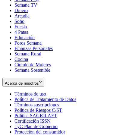
Semana TV
Dinero
Arcadia
Soho
Opens
Fucsia
in
Opens
4 Patas
new
in
Educación
window
new
Foros Semana
window
Finanzas Personales
Semana Rural
Cocina
Círculo de Mujeres
Semana Sostenible
Acerca de nosotros
Términos de uso
Opens
Política de Tratamiento de Datos
in
Opens
Términos suscripciones
new
Opens
in
Política de Riesgos C/ST
window
in
Opens
new
Política SAGRILAFT
Opens
new
in
window
Certificación ISSN
Opens
in
window
new
TyC Plan de Gobierno
in
new
Opens
window
Protección del consumidor
new
window
in
Opens